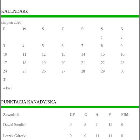
KALENDARZ
sierpień 2026
P
W
Ś
C
P
S
N
1
2
3
4
5
6
7
8
9
10
11
12
13
14
15
16
17
18
19
20
21
22
23
24
25
26
27
28
29
30
31
« kwi
PUNKTACJA KANADYJSKA
Zawodnik
GP
G
A
P
PIM
Dawid Smolich
9
8
7
15
0
Leszek Górecki
9
0
11
11
0