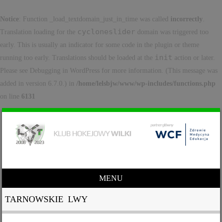
Notice
: Function _load_textdomain_just_in_time was called
incorrectly
.
cycloneslider
Translation loading for the
domain was triggered too
early. This is usually an indicator for some code in the plugin or theme
init
running too early. Translations should be loaded at the
action or later.
Please see
Debugging in WordPress
for more information. (This message was
added in version 6.7.0.) in
/home/lelsbjw/www/wp-includes/functions.php
on line
6131
MENU
Skip to content
TARNOWSKIE LWY