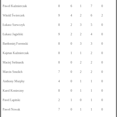
Paweł Kaźmierczak
8
6
1
7
0
Witold Świerczek
9
4
2
6
2
Łukasz Szewczyk
8
2
3
5
0
Łukasz Jagielski
9
2
2
4
0
Bartłomiej Foremski
8
0
3
3
0
Kajetan Kaźmierczak
8
1
1
2
0
Maciej Stelmasik
8
0
2
2
0
Marcin Smolich
7
0
2
2
0
Anthony Murphy
4
0
1
1
0
Karol Konieczny
8
0
1
1
0
Pavel Lapitski
2
1
0
1
0
Paweł Nowak
7
0
1
1
0