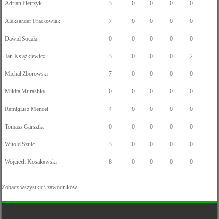
Adrian Pietrzyk
3
0
0
0
0
Aleksander Frąckowiak
7
0
0
0
0
Dawid Socała
0
0
0
0
0
Jan Książkiewicz
3
0
0
0
2
Michał Zborowski
7
0
0
0
0
Mikita Murashka
0
0
0
0
0
Remigiusz Mendel
4
0
0
0
0
Tomasz Garsztka
0
0
0
0
0
Witold Szulc
3
0
0
0
0
Wojciech Kosakowski
8
0
0
0
0
Zobacz wszystkich zawodników