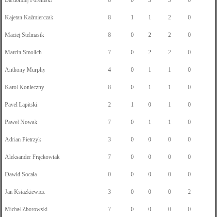
Kajetan Kaźmierczak
8
1
1
2
0
Maciej Stelmasik
8
0
2
2
0
Marcin Smolich
7
0
2
2
0
Anthony Murphy
4
0
1
1
0
Karol Konieczny
8
0
1
1
0
Pavel Lapitski
2
1
0
1
0
Paweł Nowak
7
0
1
1
0
Adrian Pietrzyk
3
0
0
0
0
Aleksander Frąckowiak
7
0
0
0
0
Dawid Socała
0
0
0
0
0
Jan Książkiewicz
3
0
0
0
2
Michał Zborowski
7
0
0
0
0