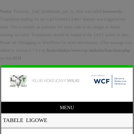
Notice
: Function _load_textdomain_just_in_time was called
incorrectly
.
cycloneslider
Translation loading for the
domain was triggered too
early. This is usually an indicator for some code in the plugin or theme
init
running too early. Translations should be loaded at the
action or later.
Please see
Debugging in WordPress
for more information. (This message was
added in version 6.7.0.) in
/home/lelsbjw/www/wp-includes/functions.php
on line
6131
MENU
Skip to content
TABELE LIGOWE