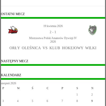
OSTATNI MECZ
19 kwietnia 2026
2
-
1
Mistrzostwa Polski Amatorów Dywizji IV
2026
ORŁY OLEŚNICA VS KLUB HOKEJOWY WILKI
NASTĘPNY MECZ
KALENDARZ
sierpień 2026
P
W
Ś
C
P
S
N
1
2
3
4
5
6
7
8
9