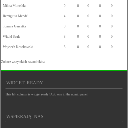
Mikita Murashka
0
0
0
0
0
Remigiusz Mendel
4
0
0
0
0
Tomasz Garsztka
0
0
0
0
0
Witold Szulc
3
0
0
0
0
Wojciech Kosakowski
8
0
0
0
0
Zobacz wszystkich zawodników
WIDGET READY
This left column is widget ready! Add one in the admin panel.
WSPIERAJĄ NAS