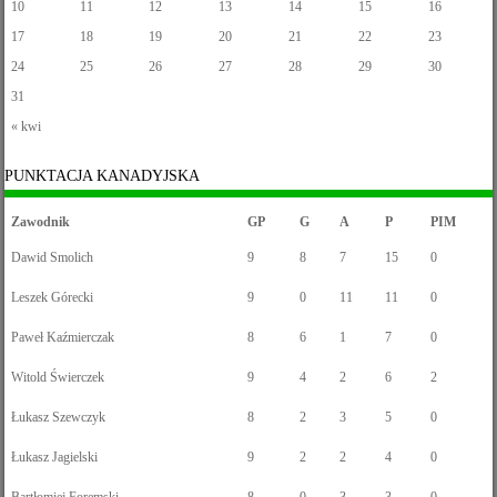
10
11
12
13
14
15
16
17
18
19
20
21
22
23
24
25
26
27
28
29
30
31
« kwi
PUNKTACJA KANADYJSKA
Zawodnik
GP
G
A
P
PIM
Dawid Smolich
9
8
7
15
0
Leszek Górecki
9
0
11
11
0
Paweł Kaźmierczak
8
6
1
7
0
Witold Świerczek
9
4
2
6
2
Łukasz Szewczyk
8
2
3
5
0
Łukasz Jagielski
9
2
2
4
0
Bartłomiej Foremski
8
0
3
3
0