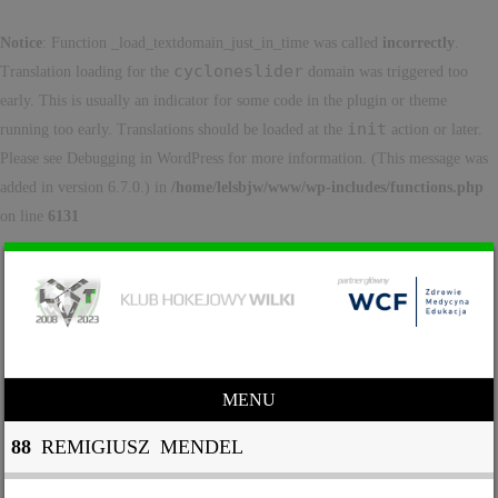
Notice
: Function _load_textdomain_just_in_time was called
incorrectly
.
cycloneslider
Translation loading for the
domain was triggered too
early. This is usually an indicator for some code in the plugin or theme
init
running too early. Translations should be loaded at the
action or later.
Please see
Debugging in WordPress
for more information. (This message was
added in version 6.7.0.) in
/home/lelsbjw/www/wp-includes/functions.php
on line
6131
MENU
Skip to content
88
REMIGIUSZ MENDEL