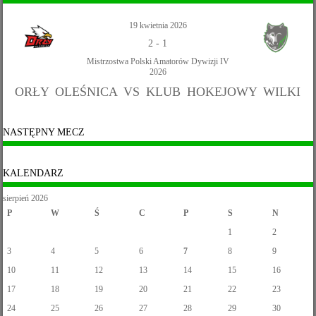
19 kwietnia 2026
2
-
1
Mistrzostwa Polski Amatorów Dywizji IV
2026
ORŁY OLEŚNICA VS KLUB HOKEJOWY WILKI
NASTĘPNY MECZ
KALENDARZ
sierpień 2026
P
W
Ś
C
P
S
N
1
2
3
4
5
6
7
8
9
10
11
12
13
14
15
16
17
18
19
20
21
22
23
24
25
26
27
28
29
30