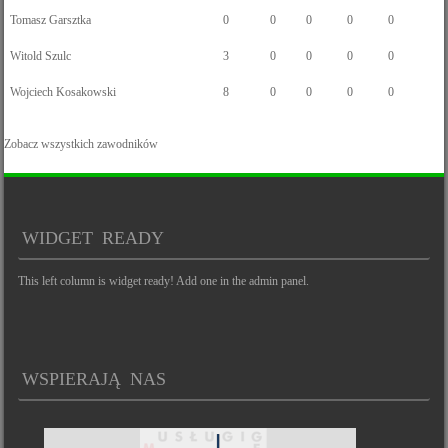
Tomasz Garsztka
0
0
0
0
0
Witold Szulc
3
0
0
0
0
Wojciech Kosakowski
8
0
0
0
0
Zobacz wszystkich zawodników
WIDGET READY
This left column is widget ready! Add one in the admin panel.
WSPIERAJĄ NAS