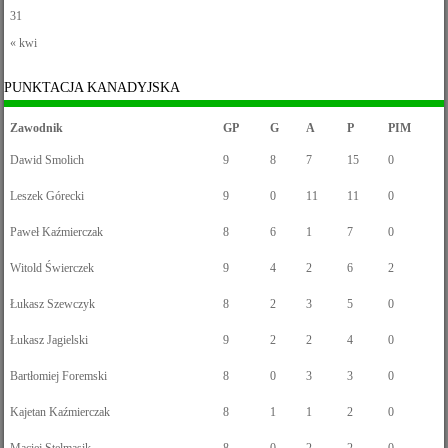
31
« kwi
PUNKTACJA KANADYJSKA
Zawodnik
GP
G
A
P
PIM
Dawid Smolich
9
8
7
15
0
Leszek Górecki
9
0
11
11
0
Paweł Kaźmierczak
8
6
1
7
0
Witold Świerczek
9
4
2
6
2
Łukasz Szewczyk
8
2
3
5
0
Łukasz Jagielski
9
2
2
4
0
Bartłomiej Foremski
8
0
3
3
0
Kajetan Kaźmierczak
8
1
1
2
0