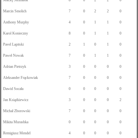
Maciej Stelmasik
8
0
2
2
0
Marcin Smolich
7
0
2
2
0
Anthony Murphy
4
0
1
1
0
Karol Konieczny
8
0
1
1
0
Pavel Lapitski
2
1
0
1
0
Paweł Nowak
7
0
1
1
0
Adrian Pietrzyk
3
0
0
0
0
Aleksander Frąckowiak
7
0
0
0
0
Dawid Socała
0
0
0
0
0
Jan Książkiewicz
3
0
0
0
2
Michał Zborowski
7
0
0
0
0
Mikita Murashka
0
0
0
0
0
Remigiusz Mendel
4
0
0
0
0