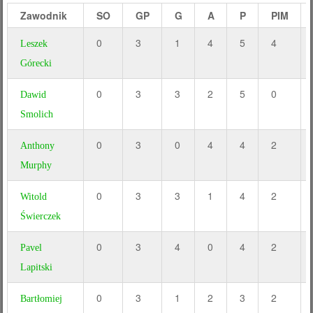
Zawodnik
SO
GP
G
A
P
PIM
0
3
1
4
5
4
Leszek
Górecki
0
3
3
2
5
0
Dawid
Smolich
0
3
0
4
4
2
Anthony
Murphy
0
3
3
1
4
2
Witold
Świerczek
0
3
4
0
4
2
Pavel
Lapitski
0
3
1
2
3
2
Bartłomiej