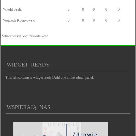
Witold Szulc
3
0
0
0
0
Wojciech Kosakowski
8
0
0
0
0
Zobacz wszystkich zawodników
WIDGET READY
This left column is widget ready! Add one in the admin panel.
WSPIERAJĄ NAS