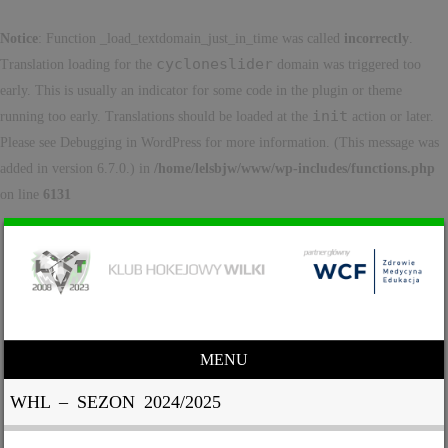
Notice
: Function _load_textdomain_just_in_time was called
incorrectly
.
cycloneslider
Translation loading for the
domain was triggered too
early. This is usually an indicator for some code in the plugin or theme
init
running too early. Translations should be loaded at the
action or later.
Please see
Debugging in WordPress
for more information. (This message was
added in version 6.7.0.) in
/home/lelsbjw/www/wp-includes/functions.php
on line
6131
MENU
Skip to content
WHL – SEZON 2024/2025