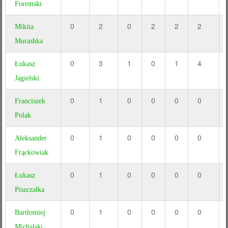
Foremski
0
2
0
2
2
2
Mikita
Murashka
0
3
1
0
1
4
Łukasz
Jagielski
0
1
0
0
0
0
Franciszek
Polak
0
1
0
0
0
0
Aleksander
Frąckowiak
0
1
0
0
0
0
Łukasz
Piszczałka
0
1
0
0
0
0
Bartłomiej
Michalski