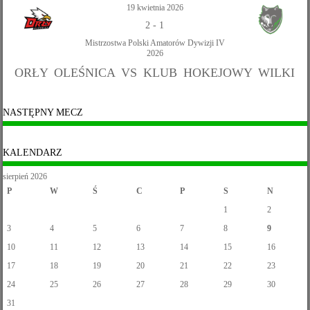
19 kwietnia 2026
2
-
1
Mistrzostwa Polski Amatorów Dywizji IV
2026
ORŁY OLEŚNICA VS KLUB HOKEJOWY WILKI
NASTĘPNY MECZ
KALENDARZ
sierpień 2026
P
W
Ś
C
P
S
N
1
2
3
4
5
6
7
8
9
10
11
12
13
14
15
16
17
18
19
20
21
22
23
24
25
26
27
28
29
30
31