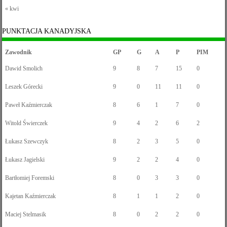
« kwi
PUNKTACJA KANADYJSKA
Zawodnik
GP
G
A
P
PIM
Dawid Smolich
9
8
7
15
0
Leszek Górecki
9
0
11
11
0
Paweł Kaźmierczak
8
6
1
7
0
Witold Świerczek
9
4
2
6
2
Łukasz Szewczyk
8
2
3
5
0
Łukasz Jagielski
9
2
2
4
0
Bartłomiej Foremski
8
0
3
3
0
Kajetan Kaźmierczak
8
1
1
2
0
Maciej Stelmasik
8
0
2
2
0