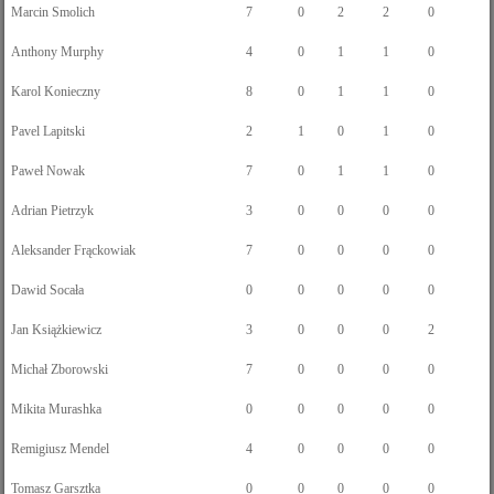
Marcin Smolich
7
0
2
2
0
Anthony Murphy
4
0
1
1
0
Karol Konieczny
8
0
1
1
0
Pavel Lapitski
2
1
0
1
0
Paweł Nowak
7
0
1
1
0
Adrian Pietrzyk
3
0
0
0
0
Aleksander Frąckowiak
7
0
0
0
0
Dawid Socała
0
0
0
0
0
Jan Książkiewicz
3
0
0
0
2
Michał Zborowski
7
0
0
0
0
Mikita Murashka
0
0
0
0
0
Remigiusz Mendel
4
0
0
0
0
Tomasz Garsztka
0
0
0
0
0