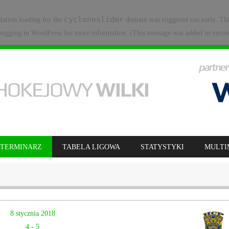
cycloneslider
slation loading for the
domain was triggered too early. Thi
ugging in WordPress
for more information. (This message was added in versio
TERMINARZ
TABELA LIGOWA
STATYSTYKI
MULTI
8 stycznia 2018
4
-
5