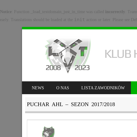
Notice
: Function _load_textdomain_just_in_time was called
incorrectly
. Tran
init
early. Translations should be loaded at the
action or later. Please see
Deb
SKIP TO CONTENT
NEWS
O NAS
LISTA ZAWODNIKÓW
MENU
PUCHAR AHL – SEZON 2017/2018