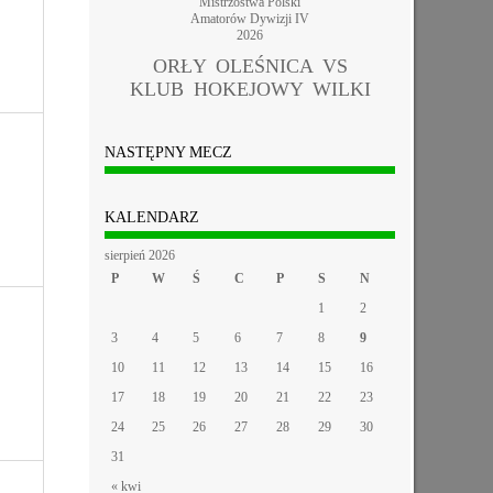
Mistrzostwa Polski
Amatorów Dywizji IV
2026
ORŁY OLEŚNICA VS
KLUB HOKEJOWY WILKI
NASTĘPNY MECZ
KALENDARZ
sierpień 2026
P
W
Ś
C
P
S
N
1
2
3
4
5
6
7
8
9
10
11
12
13
14
15
16
17
18
19
20
21
22
23
24
25
26
27
28
29
30
31
« kwi