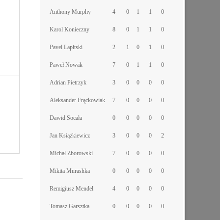
Anthony Murphy
4
0
1
1
0
Karol Konieczny
8
0
1
1
0
Pavel Lapitski
2
1
0
1
0
Paweł Nowak
7
0
1
1
0
Adrian Pietrzyk
3
0
0
0
0
Aleksander Frąckowiak
7
0
0
0
0
Dawid Socała
0
0
0
0
0
Jan Książkiewicz
3
0
0
0
2
Michał Zborowski
7
0
0
0
0
Mikita Murashka
0
0
0
0
0
Remigiusz Mendel
4
0
0
0
0
Tomasz Garsztka
0
0
0
0
0