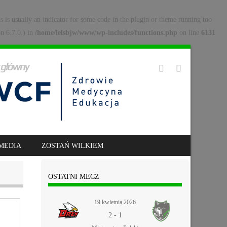
s is usually an indicator for some code in the plugin or theme running too
n 6.7.0.) in
/home/lelsbjw/www/wp-includes/functions.php
on line
6131
MEDIA
ZOSTAŃ WILKIEM
OSTATNI MECZ
19 kwietnia 2026
2
-
1