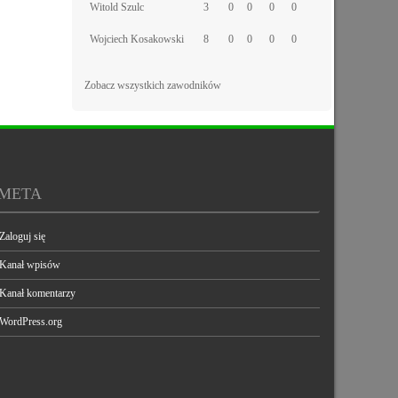
Witold Szulc
3
0
0
0
0
Wojciech Kosakowski
8
0
0
0
0
Zobacz wszystkich zawodników
META
Zaloguj się
Kanał wpisów
Kanał komentarzy
WordPress.org