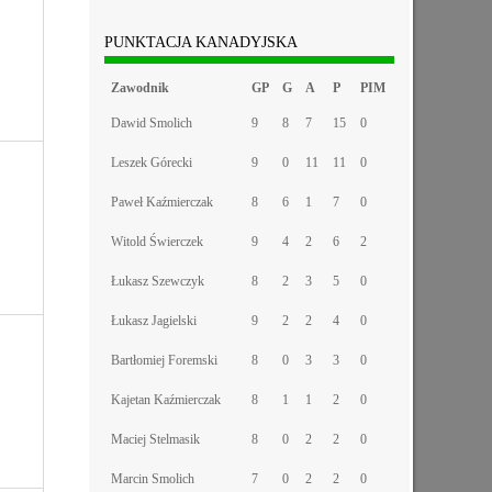
PUNKTACJA KANADYJSKA
Zawodnik
GP
G
A
P
PIM
Dawid Smolich
9
8
7
15
0
Leszek Górecki
9
0
11
11
0
Paweł Kaźmierczak
8
6
1
7
0
Witold Świerczek
9
4
2
6
2
Łukasz Szewczyk
8
2
3
5
0
Łukasz Jagielski
9
2
2
4
0
Bartłomiej Foremski
8
0
3
3
0
Kajetan Kaźmierczak
8
1
1
2
0
Maciej Stelmasik
8
0
2
2
0
Marcin Smolich
7
0
2
2
0