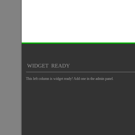
WIDGET READY
This left column is widget ready! Add one in the admin panel.