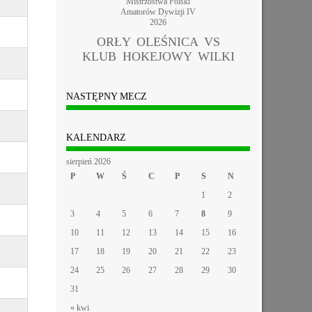
Mistrzostwa Polski
Amatorów Dywizji IV
2026
ORŁY OLEŚNICA VS
KLUB HOKEJOWY WILKI
NASTĘPNY MECZ
KALENDARZ
sierpień 2026
P
W
Ś
C
P
S
N
1
2
3
4
5
6
7
8
9
10
11
12
13
14
15
16
17
18
19
20
21
22
23
24
25
26
27
28
29
30
31
« kwi