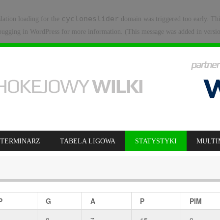
cycloneslider
slation loading for the
domain was triggered too early. Thi
ugging in WordPress
for more information. (This message was added in versio
TERMINARZ
TABELA LIGOWA
STATYSTYKI
MULTI
P
G
A
P
PIM
8
7
15
0