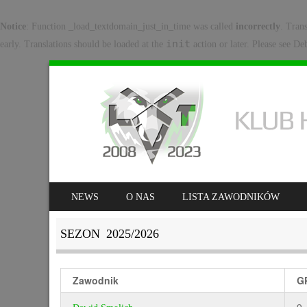
Notice
: Function _load_textdomain_just_in_time was called
incorrectly
. Tran
init
early. Translations should be loaded at the
action or later. Please see
Deb
SKIP TO CONTENT
NEWS
O NAS
LISTA ZAWODNIKÓW
MENU
SEZON 2025/2026
Zawodnik
G
9