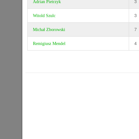
3
Adrian Pietrzyk
3
Witold Szulc
7
Michał Zborowski
4
Remigiusz Mendel