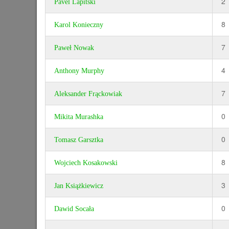
2
Pavel Lapitski
8
Karol Konieczny
7
Paweł Nowak
4
Anthony Murphy
7
Aleksander Frąckowiak
0
Mikita Murashka
0
Tomasz Garsztka
8
Wojciech Kosakowski
3
Jan Książkiewicz
0
Dawid Socała