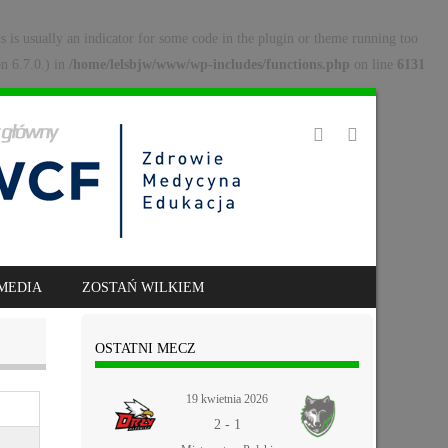
s is usually an indicator for some code in the plugin or theme running too
n 6.7.0.) in
/home/lelsbjw/www/wp-includes/functions.php
on line
6131
MEDIA
ZOSTAŃ WILKIEM
OSTATNI MECZ
19 kwietnia 2026
2
-
1