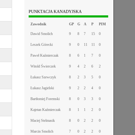
PUNKTACJA KANADYJSKA
Zawodnik
GP
G
A
P
PIM
Dawid Smolich
9
8
7
15
0
Leszek Górecki
9
0
11
11
0
Paweł Kaźmierczak
8
6
1
7
0
Witold Świerczek
9
4
2
6
2
Łukasz Szewczyk
8
2
3
5
0
Łukasz Jagielski
9
2
2
4
0
Bartłomiej Foremski
8
0
3
3
0
Kajetan Kaźmierczak
8
1
1
2
0
Maciej Stelmasik
8
0
2
2
0
Marcin Smolich
7
0
2
2
0