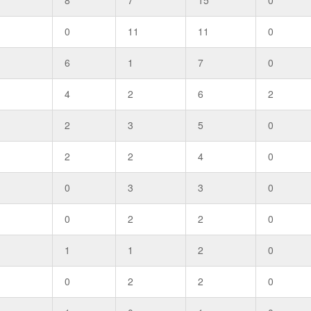
0
11
11
0
6
1
7
0
4
2
6
2
2
3
5
0
2
2
4
0
0
3
3
0
0
2
2
0
1
1
2
0
0
2
2
0