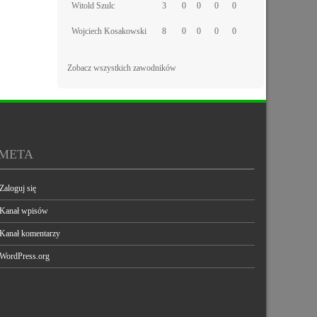
Witold Szulc
3
0
0
0
0
Wojciech Kosakowski
8
0
0
0
0
Zobacz wszystkich zawodników
META
Zaloguj się
Kanał wpisów
Kanał komentarzy
WordPress.org