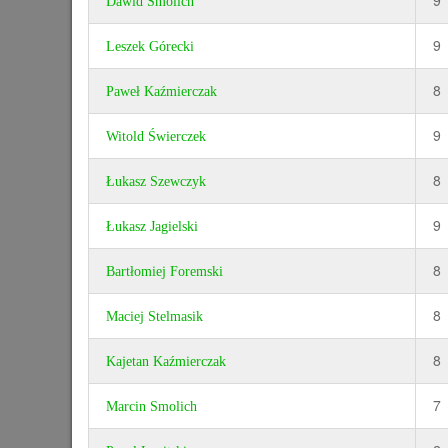
Dawid Smolich
9
Leszek Górecki
8
Paweł Kaźmierczak
9
Witold Świerczek
8
Łukasz Szewczyk
9
Łukasz Jagielski
8
Bartłomiej Foremski
8
Maciej Stelmasik
8
Kajetan Kaźmierczak
7
Marcin Smolich