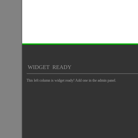
WIDGET READY
This left column is widget ready! Add one in the admin panel.