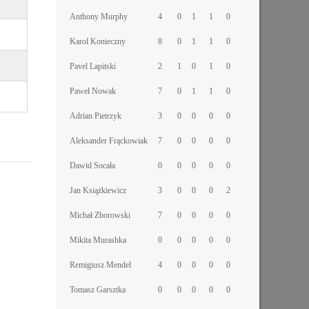
Anthony Murphy
4
0
1
1
0
Karol Konieczny
8
0
1
1
0
Pavel Lapitski
2
1
0
1
0
Paweł Nowak
7
0
1
1
0
Adrian Pietrzyk
3
0
0
0
0
Aleksander Frąckowiak
7
0
0
0
0
Dawid Socała
0
0
0
0
0
Jan Książkiewicz
3
0
0
0
2
Michał Zborowski
7
0
0
0
0
Mikita Murashka
0
0
0
0
0
Remigiusz Mendel
4
0
0
0
0
Tomasz Garsztka
0
0
0
0
0