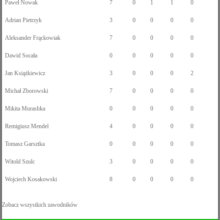
Paweł Nowak
7
0
1
1
0
Adrian Pietrzyk
3
0
0
0
0
Aleksander Frąckowiak
7
0
0
0
0
Dawid Socała
0
0
0
0
0
Jan Książkiewicz
3
0
0
0
2
Michał Zborowski
7
0
0
0
0
Mikita Murashka
0
0
0
0
0
Remigiusz Mendel
4
0
0
0
0
Tomasz Garsztka
0
0
0
0
0
Witold Szulc
3
0
0
0
0
Wojciech Kosakowski
8
0
0
0
0
Zobacz wszystkich zawodników