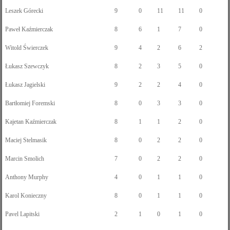
Leszek Górecki
9
0
11
11
0
Paweł Kaźmierczak
8
6
1
7
0
Witold Świerczek
9
4
2
6
2
Łukasz Szewczyk
8
2
3
5
0
Łukasz Jagielski
9
2
2
4
0
Bartłomiej Foremski
8
0
3
3
0
Kajetan Kaźmierczak
8
1
1
2
0
Maciej Stelmasik
8
0
2
2
0
Marcin Smolich
7
0
2
2
0
Anthony Murphy
4
0
1
1
0
Karol Konieczny
8
0
1
1
0
Pavel Lapitski
2
1
0
1
0