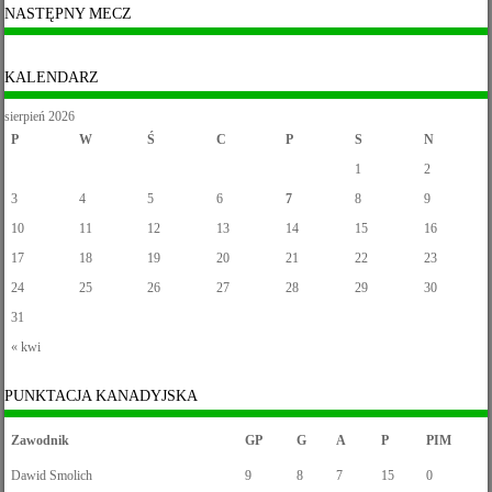
NASTĘPNY MECZ
KALENDARZ
sierpień 2026
P
W
Ś
C
P
S
N
1
2
3
4
5
6
7
8
9
10
11
12
13
14
15
16
17
18
19
20
21
22
23
24
25
26
27
28
29
30
31
« kwi
PUNKTACJA KANADYJSKA
Zawodnik
GP
G
A
P
PIM
Dawid Smolich
9
8
7
15
0