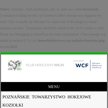
Notice
: Function _load_textdomain_just_in_time was called
incorrectly
.
cycloneslider
Translation loading for the
domain was triggered too
early. This is usually an indicator for some code in the plugin or theme
init
running too early. Translations should be loaded at the
action or later.
Please see
Debugging in WordPress
for more information. (This message was
added in version 6.7.0.) in
/home/lelsbjw/www/wp-includes/functions.php
on line
6131
MENU
Skip to content
POZNAŃSKIE TOWARZYSTWO HOKEJOWE
KOZIOŁKI