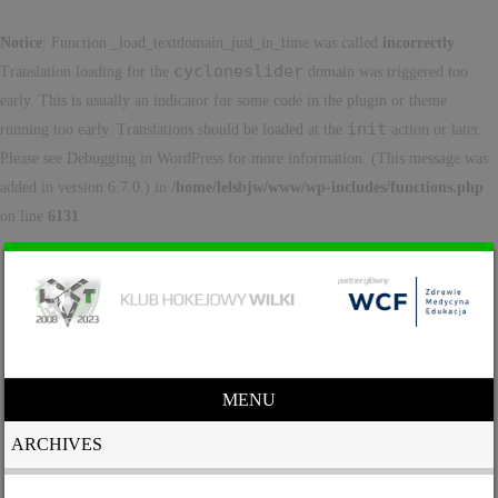
Notice
: Function _load_textdomain_just_in_time was called
incorrectly
.
cycloneslider
Translation loading for the
domain was triggered too
early. This is usually an indicator for some code in the plugin or theme
init
running too early. Translations should be loaded at the
action or later.
Please see
Debugging in WordPress
for more information. (This message was
added in version 6.7.0.) in
/home/lelsbjw/www/wp-includes/functions.php
on line
6131
MENU
Skip to content
ARCHIVES