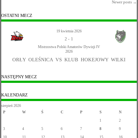
Newer posts
→
Post navigation
OSTATNI MECZ
19 kwietnia 2026
2
-
1
Mistrzostwa Polski Amatorów Dywizji IV
2026
ORŁY OLEŚNICA VS KLUB HOKEJOWY WILKI
NASTĘPNY MECZ
KALENDARZ
sierpień 2026
P
W
Ś
C
P
S
N
1
2
3
4
5
6
7
8
9
10
11
12
13
14
15
16