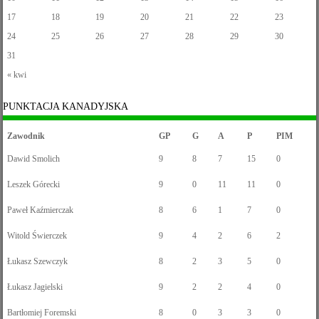
17
18
19
20
21
22
23
24
25
26
27
28
29
30
31
« kwi
PUNKTACJA KANADYJSKA
Zawodnik
GP
G
A
P
PIM
Dawid Smolich
9
8
7
15
0
Leszek Górecki
9
0
11
11
0
Paweł Kaźmierczak
8
6
1
7
0
Witold Świerczek
9
4
2
6
2
Łukasz Szewczyk
8
2
3
5
0
Łukasz Jagielski
9
2
2
4
0
Bartłomiej Foremski
8
0
3
3
0