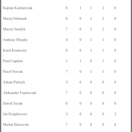
Kajetan Kaźmierczak
8
1
1
2
0
Maciej Stelmasik
8
0
2
2
0
Marcin Smolich
7
0
2
2
0
Anthony Murphy
4
0
1
1
0
Karol Konieczny
8
0
1
1
0
Pavel Lapitski
2
1
0
1
0
Paweł Nowak
7
0
1
1
0
Adrian Pietrzyk
3
0
0
0
0
Aleksander Frąckowiak
7
0
0
0
0
Dawid Socała
0
0
0
0
0
Jan Książkiewicz
3
0
0
0
2
Michał Zborowski
7
0
0
0
0