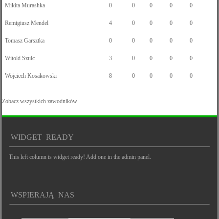
Mikita Murashka
0
0
0
0
0
Remigiusz Mendel
4
0
0
0
0
Tomasz Garsztka
0
0
0
0
0
Witold Szulc
3
0
0
0
0
Wojciech Kosakowski
8
0
0
0
0
Zobacz wszystkich zawodników
WIDGET READY
This left column is widget ready! Add one in the admin panel.
WSPIERAJĄ NAS