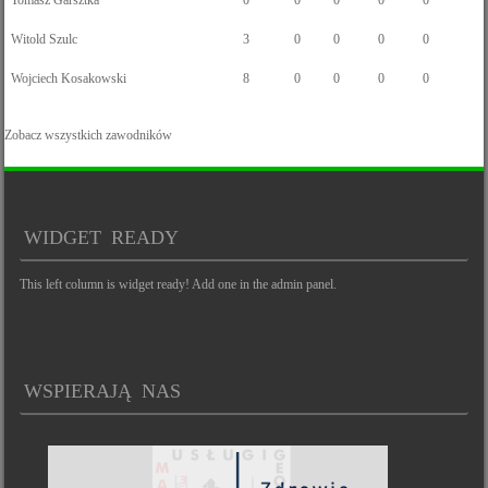
Tomasz Garsztka
0
0
0
0
0
Witold Szulc
3
0
0
0
0
Wojciech Kosakowski
8
0
0
0
0
Zobacz wszystkich zawodników
WIDGET READY
This left column is widget ready! Add one in the admin panel.
WSPIERAJĄ NAS