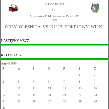
19 kwietnia 2026
2
-
1
Mistrzostwa Polski Amatorów Dywizji IV
2026
ORŁY OLEŚNICA VS KLUB HOKEJOWY WILKI
NASTĘPNY MECZ
KALENDARZ
sierpień 2026
P
W
Ś
C
P
S
N
1
2
3
4
5
6
7
8
9
10
11
12
13
14
15
16
17
18
19
20
21
22
23
24
25
26
27
28
29
30
31