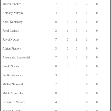
Marcin Smolich
7
0
2
2
0
Anthony Murphy
4
0
1
1
0
Karol Konieczny
8
0
1
1
0
Pavel Lapitski
2
1
0
1
0
Paweł Nowak
7
0
1
1
0
Adrian Pietrzyk
3
0
0
0
0
Aleksander Frąckowiak
7
0
0
0
0
Dawid Socała
0
0
0
0
0
Jan Książkiewicz
3
0
0
0
2
Michał Zborowski
7
0
0
0
0
Mikita Murashka
0
0
0
0
0
Remigiusz Mendel
4
0
0
0
0