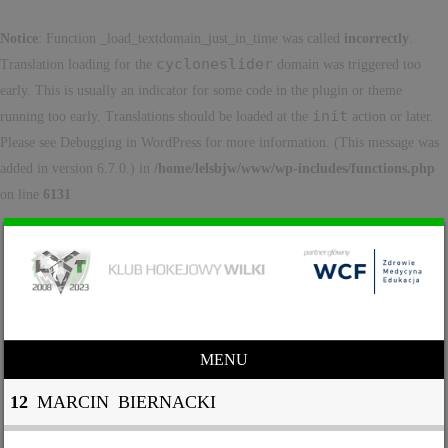
Notice
: Function _load_textdomain_just_in_time was called
incorrectly
.
cycloneslider
Translation loading for the
domain was triggered too
early. This is usually an indicator for some code in the plugin or theme
init
running too early. Translations should be loaded at the
action or later.
Please see
Debugging in WordPress
for more information. (This message was
added in version 6.7.0.) in
/home/lelsbjw/www/wp-includes/functions.php
on line
6131
MENU
Skip to content
12
MARCIN BIERNACKI