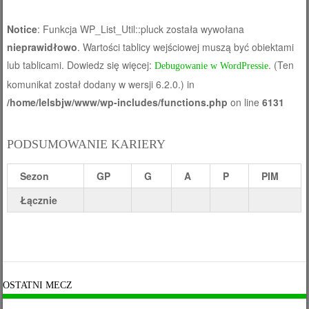
Notice
: Funkcja WP_List_Util::pluck została wywołana
nieprawidłowo
. Wartości tablicy wejściowej muszą być obiektami
lub tablicami. Dowiedz się więcej:
. (Ten
Debugowanie w WordPressie
komunikat został dodany w wersji 6.2.0.) in
/home/lelsbjw/www/wp-includes/functions.php
on line
6131
PODSUMOWANIE KARIERY
Sezon
GP
G
A
P
PIM
Łącznie
OSTATNI MECZ