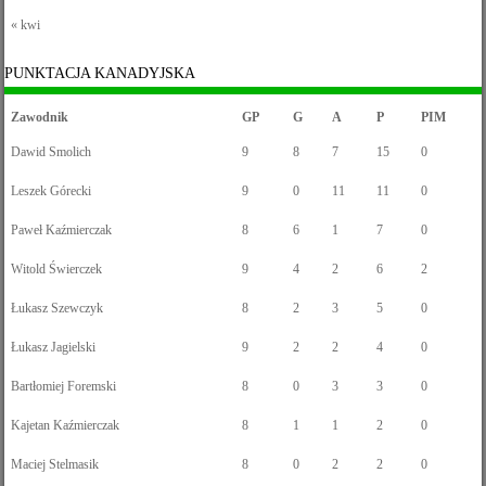
« kwi
PUNKTACJA KANADYJSKA
Zawodnik
GP
G
A
P
PIM
Dawid Smolich
9
8
7
15
0
Leszek Górecki
9
0
11
11
0
Paweł Kaźmierczak
8
6
1
7
0
Witold Świerczek
9
4
2
6
2
Łukasz Szewczyk
8
2
3
5
0
Łukasz Jagielski
9
2
2
4
0
Bartłomiej Foremski
8
0
3
3
0
Kajetan Kaźmierczak
8
1
1
2
0
Maciej Stelmasik
8
0
2
2
0