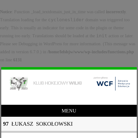
Notice
: Function _load_textdomain_just_in_time was called
incorrectly
.
cycloneslider
Translation loading for the
domain was triggered too
early. This is usually an indicator for some code in the plugin or theme
init
running too early. Translations should be loaded at the
action or later.
Please see
Debugging in WordPress
for more information. (This message was
added in version 6.7.0.) in
/home/lelsbjw/www/wp-includes/functions.php
on line
6131
MENU
Skip to content
97
ŁUKASZ SOKOŁOWSKI