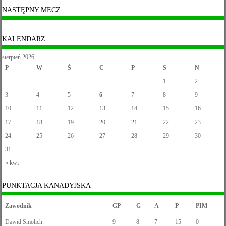
NASTĘPNY MECZ
KALENDARZ
sierpień 2026
P
W
Ś
C
P
S
N
1
2
3
4
5
6
7
8
9
10
11
12
13
14
15
16
17
18
19
20
21
22
23
24
25
26
27
28
29
30
31
« kwi
PUNKTACJA KANADYJSKA
Zawodnik
GP
G
A
P
PIM
Dawid Smolich
9
8
7
15
0