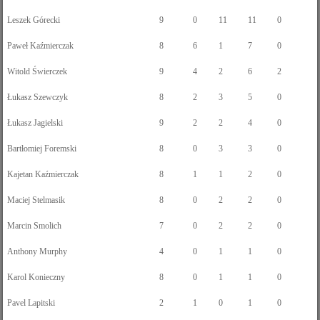
Leszek Górecki
9
0
11
11
0
Paweł Kaźmierczak
8
6
1
7
0
Witold Świerczek
9
4
2
6
2
Łukasz Szewczyk
8
2
3
5
0
Łukasz Jagielski
9
2
2
4
0
Bartłomiej Foremski
8
0
3
3
0
Kajetan Kaźmierczak
8
1
1
2
0
Maciej Stelmasik
8
0
2
2
0
Marcin Smolich
7
0
2
2
0
Anthony Murphy
4
0
1
1
0
Karol Konieczny
8
0
1
1
0
Pavel Lapitski
2
1
0
1
0