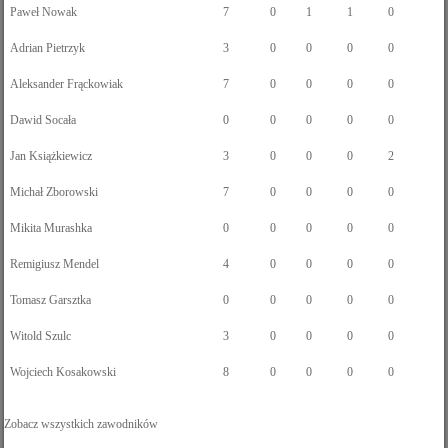
Paweł Nowak
7
0
1
1
0
Adrian Pietrzyk
3
0
0
0
0
Aleksander Frąckowiak
7
0
0
0
0
Dawid Socała
0
0
0
0
0
Jan Książkiewicz
3
0
0
0
2
Michał Zborowski
7
0
0
0
0
Mikita Murashka
0
0
0
0
0
Remigiusz Mendel
4
0
0
0
0
Tomasz Garsztka
0
0
0
0
0
Witold Szulc
3
0
0
0
0
Wojciech Kosakowski
8
0
0
0
0
Zobacz wszystkich zawodników