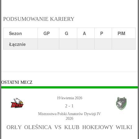
PODSUMOWANIE KARIERY
Sezon
GP
G
A
P
PIM
Łącznie
OSTATNI MECZ
19 kwietnia 2026
2
-
1
Mistrzostwa Polski Amatorów Dywizji IV
2026
ORŁY OLEŚNICA VS KLUB HOKEJOWY WILKI