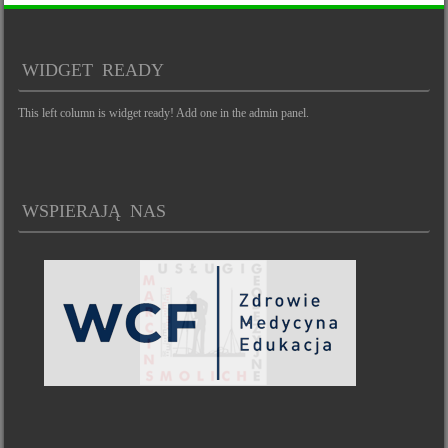
WIDGET READY
This left column is widget ready! Add one in the admin panel.
WSPIERAJĄ NAS