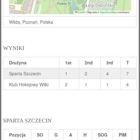
|
Map data ©
contributors
Leaflet
OpenStreetMap
Wilda, Poznań, Polska
WYNIKI
Drużyna
1st
2nd
3rd
T
Sparta Szczecin
1
2
4
7
Klub Hokejowy Wilki
2
1
1
4
SPARTA SZCZECIN
Pozycja
SO
G
A
H
SOG
PIM