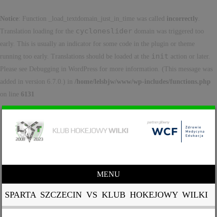
Notice
: Function _load_textdomain_just_in_time was called
incorrectly
.
cycloneslider
Translation loading for the
domain was triggered too
early. This is usually an indicator for some code in the plugin or theme
init
running too early. Translations should be loaded at the
action or later.
Please see
Debugging in WordPress
for more information. (This message was
added in version 6.7.0.) in
/home/lelsbjw/www/wp-includes/functions.php
on line
6131
MENU
Skip to content
SPARTA SZCZECIN VS KLUB HOKEJOWY WILKI