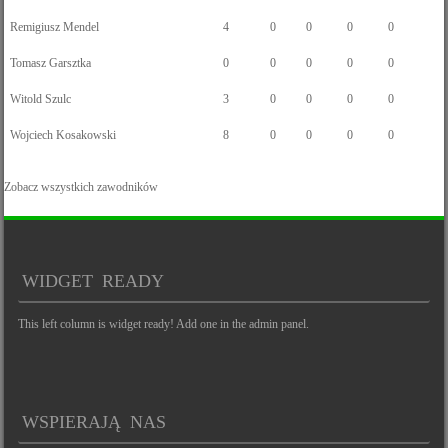
Remigiusz Mendel
4
0
0
0
0
Tomasz Garsztka
0
0
0
0
0
Witold Szulc
3
0
0
0
0
Wojciech Kosakowski
8
0
0
0
0
Zobacz wszystkich zawodników
WIDGET READY
This left column is widget ready! Add one in the admin panel.
WSPIERAJĄ NAS