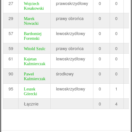
27
prawoskrzydłowy
0
0
0
Wojciech
Kosakowski
29
prawy obrońca
0
0
0
Marek
Nowacki
57
lewoskrzydłowy
0
0
0
Bartłomiej
Foremski
59
prawy obrońca
0
0
0
Witold Szulc
61
lewoskrzydłowy
0
0
0
Kajetan
Kaźmierczak
90
środkowy
0
0
0
Paweł
Kaźmierczak
95
lewoskrzydłowy
0
1
1
Leszek
Górecki
Łącznie
0
4
2