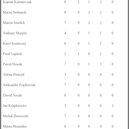
Kajetan Kaźmierczak
8
1
1
2
0
Maciej Stelmasik
8
0
2
2
0
Marcin Smolich
7
0
2
2
0
Anthony Murphy
4
0
1
1
0
Karol Konieczny
8
0
1
1
0
Pavel Lapitski
2
1
0
1
0
Paweł Nowak
7
0
1
1
0
Adrian Pietrzyk
3
0
0
0
0
Aleksander Frąckowiak
7
0
0
0
0
Dawid Socała
0
0
0
0
0
Jan Książkiewicz
3
0
0
0
2
Michał Zborowski
7
0
0
0
0
Mikita Murashka
0
0
0
0
0