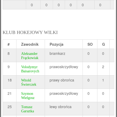
0
0
0
0
0
0
KLUB HOKEJOWY WILKI
#
Zawodnik
Pozycja
SO
G
A
8
bramkarz
0
0
0
Aleksander
Frąckowiak
9
prawoskrzydłowy
0
2
1
Volodymyr
Baisarovych
18
prawy obrońca
0
1
0
Witold
Świerczek
21
prawoskrzydłowy
0
0
0
Szymon
Wielgosz
25
lewy obrońca
0
0
0
Tomasz
Garsztka