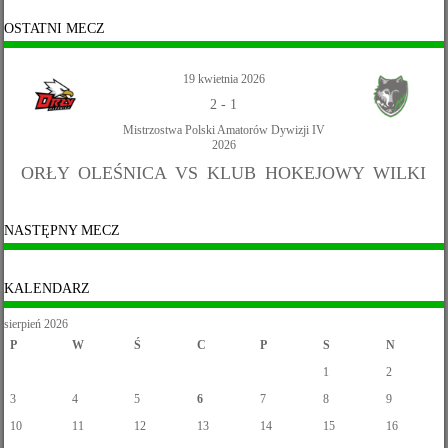
OSTATNI MECZ
19 kwietnia 2026
2
-
1
Mistrzostwa Polski Amatorów Dywizji IV
2026
ORŁY OLEŚNICA VS KLUB HOKEJOWY WILKI
NASTĘPNY MECZ
KALENDARZ
sierpień 2026
P
W
Ś
C
P
S
N
1
2
3
4
5
6
7
8
9
10
11
12
13
14
15
16