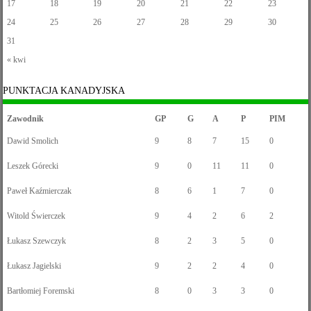
17
18
19
20
21
22
23
24
25
26
27
28
29
30
31
« kwi
PUNKTACJA KANADYJSKA
Zawodnik
GP
G
A
P
PIM
Dawid Smolich
9
8
7
15
0
Leszek Górecki
9
0
11
11
0
Paweł Kaźmierczak
8
6
1
7
0
Witold Świerczek
9
4
2
6
2
Łukasz Szewczyk
8
2
3
5
0
Łukasz Jagielski
9
2
2
4
0
Bartłomiej Foremski
8
0
3
3
0