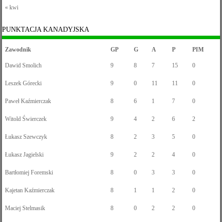
« kwi
PUNKTACJA KANADYJSKA
Zawodnik
GP
G
A
P
PIM
Dawid Smolich
9
8
7
15
0
Leszek Górecki
9
0
11
11
0
Paweł Kaźmierczak
8
6
1
7
0
Witold Świerczek
9
4
2
6
2
Łukasz Szewczyk
8
2
3
5
0
Łukasz Jagielski
9
2
2
4
0
Bartłomiej Foremski
8
0
3
3
0
Kajetan Kaźmierczak
8
1
1
2
0
Maciej Stelmasik
8
0
2
2
0