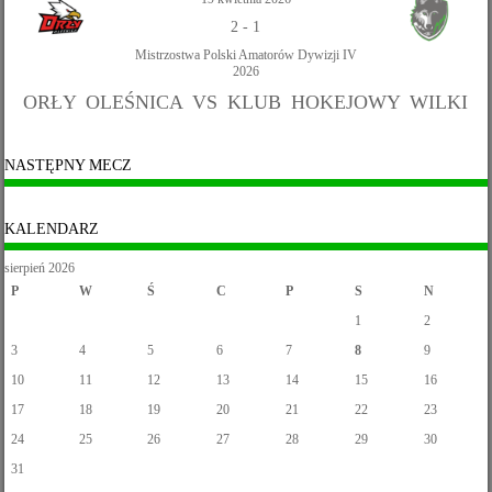
2
-
1
Mistrzostwa Polski Amatorów Dywizji IV
2026
ORŁY OLEŚNICA VS KLUB HOKEJOWY WILKI
NASTĘPNY MECZ
KALENDARZ
sierpień 2026
P
W
Ś
C
P
S
N
1
2
3
4
5
6
7
8
9
10
11
12
13
14
15
16
17
18
19
20
21
22
23
24
25
26
27
28
29
30
31