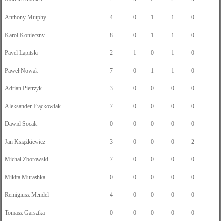
Anthony Murphy
4
0
1
1
0
Karol Konieczny
8
0
1
1
0
Pavel Lapitski
2
1
0
1
0
Paweł Nowak
7
0
1
1
0
Adrian Pietrzyk
3
0
0
0
0
Aleksander Frąckowiak
7
0
0
0
0
Dawid Socała
0
0
0
0
0
Jan Książkiewicz
3
0
0
0
2
Michał Zborowski
7
0
0
0
0
Mikita Murashka
0
0
0
0
0
Remigiusz Mendel
4
0
0
0
0
Tomasz Garsztka
0
0
0
0
0