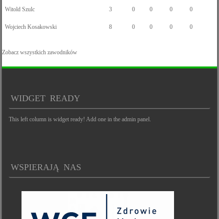
Witold Szulc
3
0
0
0
0
Wojciech Kosakowski
8
0
0
0
0
Zobacz wszystkich zawodników
WIDGET READY
This left column is widget ready! Add one in the admin panel.
WSPIERAJĄ NAS