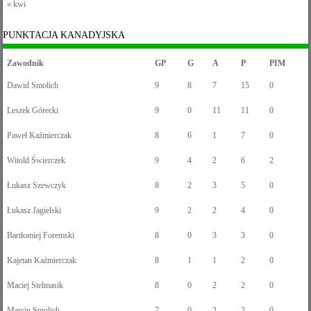
« kwi
PUNKTACJA KANADYJSKA
Zawodnik
GP
G
A
P
PIM
Dawid Smolich
9
8
7
15
0
Leszek Górecki
9
0
11
11
0
Paweł Kaźmierczak
8
6
1
7
0
Witold Świerczek
9
4
2
6
2
Łukasz Szewczyk
8
2
3
5
0
Łukasz Jagielski
9
2
2
4
0
Bartłomiej Foremski
8
0
3
3
0
Kajetan Kaźmierczak
8
1
1
2
0
Maciej Stelmasik
8
0
2
2
0
Marcin Smolich
7
0
2
2
0