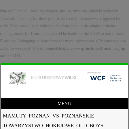
Notice
: Function _load_textdomain_just_in_time was called
incorrectly
.
cycloneslider
Translation loading for the
domain was triggered too
early. This is usually an indicator for some code in the plugin or theme
init
running too early. Translations should be loaded at the
action or later.
Please see
Debugging in WordPress
for more information. (This message was
added in version 6.7.0.) in
/home/lelsbjw/www/wp-includes/functions.php
on line
6131
MENU
Skip to content
MAMUTY POZNAŃ VS POZNAŃSKIE
TOWARZYSTWO HOKEJOWE OLD BOYS