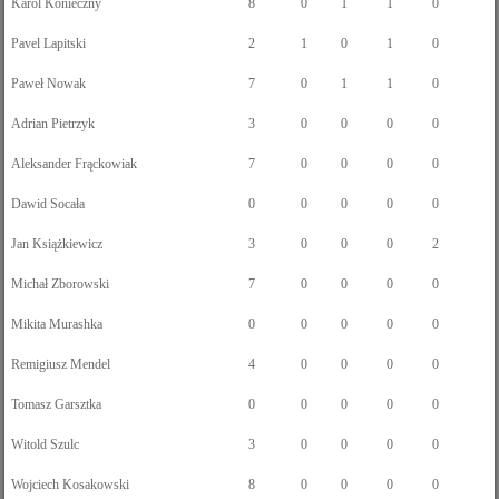
Karol Konieczny
8
0
1
1
0
Pavel Lapitski
2
1
0
1
0
Paweł Nowak
7
0
1
1
0
Adrian Pietrzyk
3
0
0
0
0
Aleksander Frąckowiak
7
0
0
0
0
Dawid Socała
0
0
0
0
0
Jan Książkiewicz
3
0
0
0
2
Michał Zborowski
7
0
0
0
0
Mikita Murashka
0
0
0
0
0
Remigiusz Mendel
4
0
0
0
0
Tomasz Garsztka
0
0
0
0
0
Witold Szulc
3
0
0
0
0
Wojciech Kosakowski
8
0
0
0
0