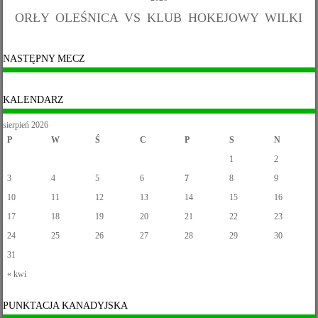
ORŁY OLEŚNICA VS KLUB HOKEJOWY WILKI
NASTĘPNY MECZ
KALENDARZ
sierpień 2026
P
W
Ś
C
P
S
N
1
2
3
4
5
6
7
8
9
10
11
12
13
14
15
16
17
18
19
20
21
22
23
24
25
26
27
28
29
30
31
« kwi
PUNKTACJA KANADYJSKA