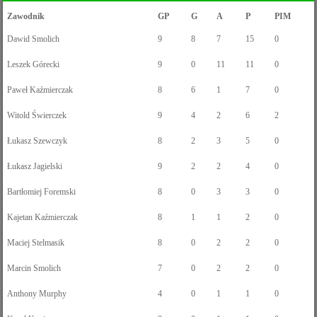
Zawodnik
GP
G
A
P
PIM
Dawid Smolich
9
8
7
15
0
Leszek Górecki
9
0
11
11
0
Paweł Kaźmierczak
8
6
1
7
0
Witold Świerczek
9
4
2
6
2
Łukasz Szewczyk
8
2
3
5
0
Łukasz Jagielski
9
2
2
4
0
Bartłomiej Foremski
8
0
3
3
0
Kajetan Kaźmierczak
8
1
1
2
0
Maciej Stelmasik
8
0
2
2
0
Marcin Smolich
7
0
2
2
0
Anthony Murphy
4
0
1
1
0