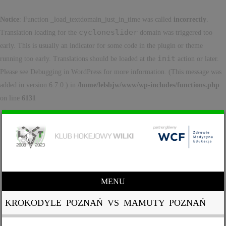
Notice
: Function _load_textdomain_just_in_time was called
incorrectly
.
cycloneslider
Translation loading for the
domain was triggered too
early. This is usually an indicator for some code in the plugin or theme
init
running too early. Translations should be loaded at the
action or later.
Please see
Debugging in WordPress
for more information. (This message was
added in version 6.7.0.) in
/home/lelsbjw/www/wp-includes/functions.php
on line
6131
MENU
Skip to content
KROKODYLE POZNAŃ VS MAMUTY POZNAŃ