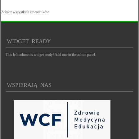
Zobacz wszystkich zawodników
WIDGET READY
This left column is widget ready! Add one in the admin panel.
WSPIERAJĄ NAS