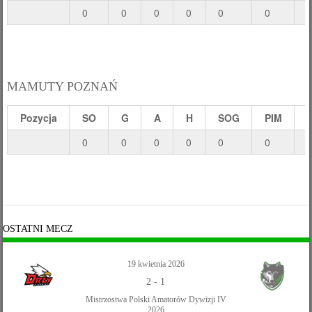
0
0
0
0
0
0
MAMUTY POZNAŃ
Pozycja
SO
G
A
H
SOG
PIM
0
0
0
0
0
0
OSTATNI MECZ
19 kwietnia 2026
2
-
1
Mistrzostwa Polski Amatorów Dywizji IV
2026