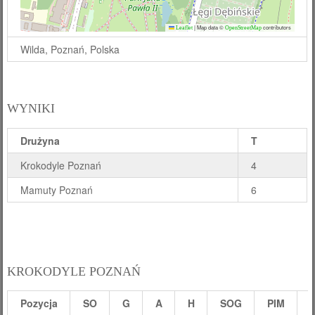
|
Map data ©
contributors
Leaflet
OpenStreetMap
Wilda, Poznań, Polska
WYNIKI
Drużyna
T
Krokodyle Poznań
4
Mamuty Poznań
6
KROKODYLE POZNAŃ
Pozycja
SO
G
A
H
SOG
PIM