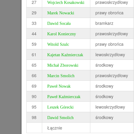
27
prawoskrzydłowy
Wojciech Kosakowski
29
prawy obrońca
Marek Nowacki
33
bramkarz
Dawid Socała
44
prawoskrzydłowy
Karol Konieczny
59
prawy obrońca
Witold Szulc
61
lewoskrzydłowy
Kajetan Kaźmierczak
65
środkowy
Michał Zborowski
66
prawoskrzydłowy
Marcin Smolich
69
środkowy
Paweł Nowak
90
środkowy
Paweł Kaźmierczak
95
lewoskrzydłowy
Leszek Górecki
98
środkowy
Dawid Smolich
Łącznie