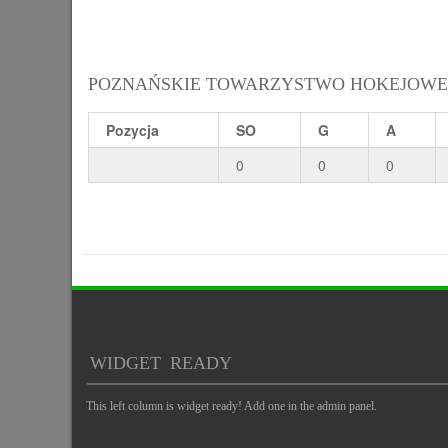
POZNAŃSKIE TOWARZYSTWO HOKEJOWE
Pozycja
SO
G
A
0
0
0
WIDGET READY
This left column is widget ready! Add one in the admin panel.