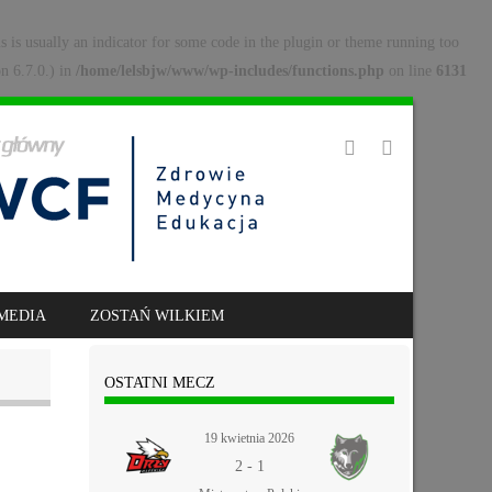
s is usually an indicator for some code in the plugin or theme running too
n 6.7.0.) in
/home/lelsbjw/www/wp-includes/functions.php
on line
6131
MEDIA
ZOSTAŃ WILKIEM
OSTATNI MECZ
19 kwietnia 2026
2
-
1