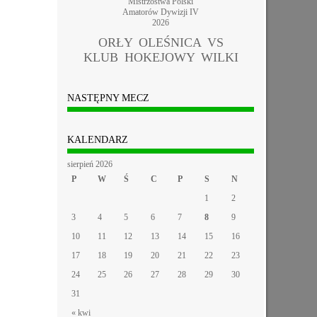
Mistrzostwa Polski
Amatorów Dywizji IV
2026
ORŁY OLEŚNICA VS
KLUB HOKEJOWY WILKI
NASTĘPNY MECZ
KALENDARZ
sierpień 2026
P
W
Ś
C
P
S
N
1
2
3
4
5
6
7
8
9
10
11
12
13
14
15
16
17
18
19
20
21
22
23
24
25
26
27
28
29
30
31
« kwi