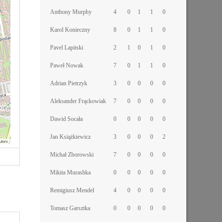
Anthony Murphy
4
0
1
1
0
Karol Konieczny
8
0
1
1
0
Pavel Lapitski
2
1
0
1
0
Paweł Nowak
7
0
1
1
0
Adrian Pietrzyk
3
0
0
0
0
Aleksander Frąckowiak
7
0
0
0
0
Dawid Socała
0
0
0
0
0
Jan Książkiewicz
3
0
0
0
2
utors
Michał Zborowski
7
0
0
0
0
Mikita Murashka
0
0
0
0
0
Remigiusz Mendel
4
0
0
0
0
Tomasz Garsztka
0
0
0
0
0