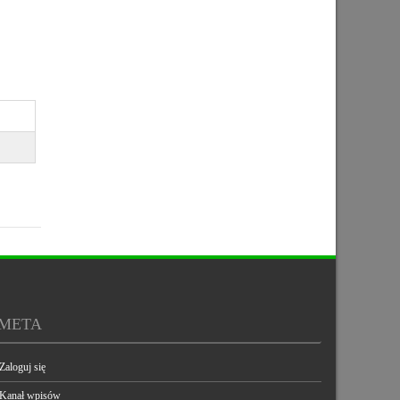
META
Zaloguj się
Kanał wpisów