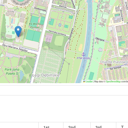
|
Map data ©
contrib
Leaflet
OpenStreetMap
1st
2nd
3rd
T