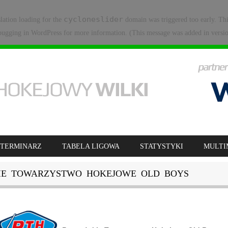
cycloneslider
slation loading for the
domain was triggered too early. Thi
ugging in WordPress
for more information. (This message was added in versio
TERMINARZ
TABELA LIGOWA
STATYSTYKI
MULTI
IE TOWARZYSTWO HOKEJOWE OLD BOYS