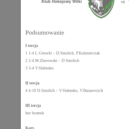
Klub Hokejowy Wilki
vs
Podsumowanie
I tercja
1 1-4 L.Górecki – D.Smolich, P.Kaźmierczak
2 2-4 M.Zborowski – D.Smolich
3 3-4 V.Slabenko
II tercja
4 4-10 D.Smolich – V.Slabenko, V.Baisarovych
III tercja
bez bramek
Kary