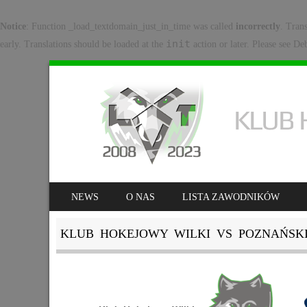
Notice
: Function _load_textdomain_just_in_time was called
incorrectly
. Tran
init
early. Translations should be loaded at the
action or later. Please see
Deb
SKIP TO CONTENT
NEWS
O NAS
LISTA ZAWODNIKÓW
MENU
KLUB HOKEJOWY WILKI VS POZNAŃSK