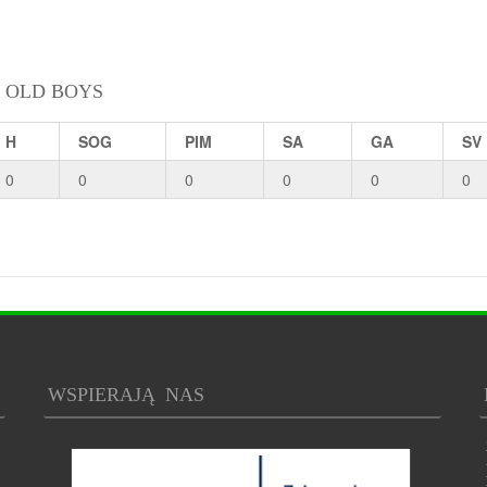
 OLD BOYS
H
SOG
PIM
SA
GA
SV
0
0
0
0
0
0
WSPIERAJĄ NAS