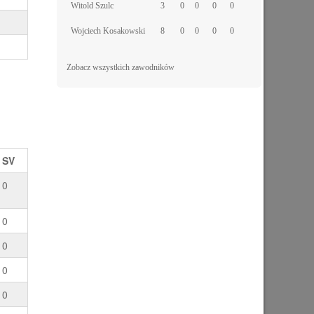
Witold Szulc
3
0
0
0
0
Wojciech Kosakowski
8
0
0
0
0
Zobacz wszystkich zawodników
SV
0
0
0
0
0