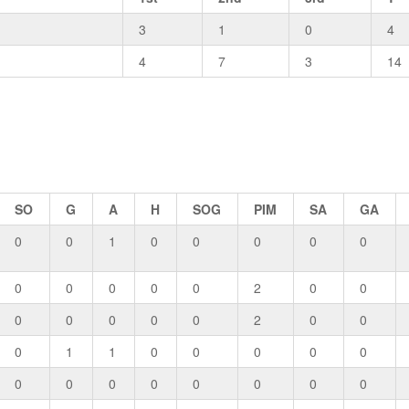
3
1
0
4
4
7
3
14
SO
G
A
H
SOG
PIM
SA
GA
0
0
1
0
0
0
0
0
0
0
0
0
0
2
0
0
0
0
0
0
0
2
0
0
0
1
1
0
0
0
0
0
0
0
0
0
0
0
0
0