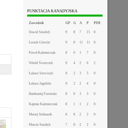
PUNKTACJA KANADYJSKA
Zawodnik
GP
G
A
P
PIM
Dawid Smolich
9
8
7
15
0
Leszek Górecki
9
0
11
11
0
Paweł Kaźmierczak
8
6
1
7
0
Witold Świerczek
9
4
2
6
2
Łukasz Szewczyk
8
2
3
5
0
Łukasz Jagielski
9
2
2
4
0
Bartłomiej Foremski
8
0
3
3
0
Kajetan Kaźmierczak
8
1
1
2
0
Maciej Stelmasik
8
0
2
2
0
Marcin Smolich
7
0
2
2
0