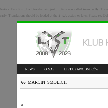
Notice
: Function _load_textdomain_just_in_time was called
incorrectly
. Tran
init
early. Translations should be loaded at the
action or later. Please see
Deb
SKIP TO CONTENT
NEWS
O NAS
LISTA ZAWODNIKÓW
MENU
66
MARCIN SMOLICH
#