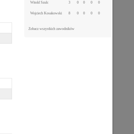
Witold Szulc
3
0
0
0
0
Wojciech Kosakowski
8
0
0
0
0
Zobacz wszystkich zawodników