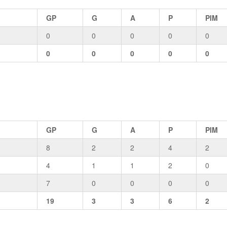
GP
G
A
P
PIM
0
0
0
0
0
0
0
0
0
0
GP
G
A
P
PIM
8
2
2
4
2
4
1
1
2
0
7
0
0
0
0
19
3
3
6
2