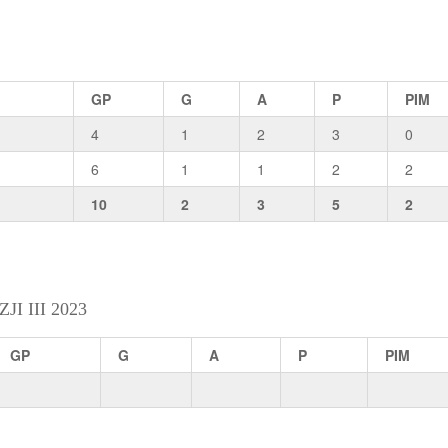
GP
G
A
P
PIM
4
1
2
3
0
6
1
1
2
2
10
2
3
5
2
 III 2023
GP
G
A
P
PIM