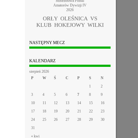
Mistrzostwa Polski
Amatorów Dywizji IV
2026
ORŁY OLEŚNICA VS
KLUB HOKEJOWY WILKI
NASTĘPNY MECZ
KALENDARZ
sierpień 2026
P
W
Ś
C
P
S
N
1
2
3
4
5
6
7
8
9
10
11
12
13
14
15
16
17
18
19
20
21
22
23
24
25
26
27
28
29
30
31
« kwi