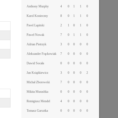
Anthony Murphy
4
0
1
1
0
Karol Konieczny
8
0
1
1
0
Pavel Lapitski
2
1
0
1
0
Paweł Nowak
7
0
1
1
0
Adrian Pietrzyk
3
0
0
0
0
Aleksander Frąckowiak
7
0
0
0
0
Dawid Socała
0
0
0
0
0
Jan Książkiewicz
3
0
0
0
2
Michał Zborowski
7
0
0
0
0
Mikita Murashka
0
0
0
0
0
Remigiusz Mendel
4
0
0
0
0
Tomasz Garsztka
0
0
0
0
0