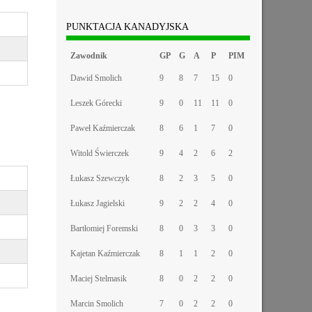
PUNKTACJA KANADYJSKA
Zawodnik
GP
G
A
P
PIM
Dawid Smolich
9
8
7
15
0
Leszek Górecki
9
0
11
11
0
Paweł Kaźmierczak
8
6
1
7
0
Witold Świerczek
9
4
2
6
2
Łukasz Szewczyk
8
2
3
5
0
Łukasz Jagielski
9
2
2
4
0
Bartłomiej Foremski
8
0
3
3
0
Kajetan Kaźmierczak
8
1
1
2
0
Maciej Stelmasik
8
0
2
2
0
Marcin Smolich
7
0
2
2
0