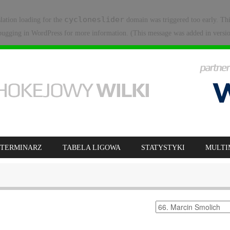
cycloneslider
slation loading for the
domain was triggered too early. Thi
ugging in WordPress
for more information. (This message was added in versio
TERMINARZ
TABELA LIGOWA
STATYSTYKI
MULTI