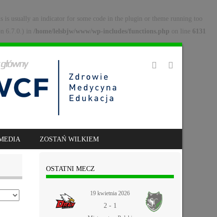
s is usually an indicator for some code in the plugin or theme running too
n 6.7.0.) in
/home/lelsbjw/www/wp-includes/functions.php
on line
6131
MEDIA
ZOSTAŃ WILKIEM
OSTATNI MECZ
19 kwietnia 2026
2
-
1