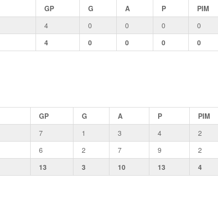
GP
G
A
P
PIM
4
0
0
0
0
4
0
0
0
0
GP
G
A
P
PIM
7
1
3
4
2
6
2
7
9
2
13
3
10
13
4