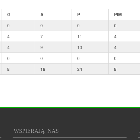
G
A
P
PIM
0
0
0
0
4
7
11
4
4
9
13
4
0
0
0
0
8
16
24
8
WSPIERAJĄ NAS