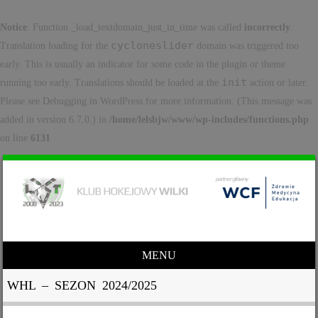
Notice
: Function _load_textdomain_just_in_time was called
incorrectly
.
cycloneslider
Translation loading for the
domain was triggered too
early. This is usually an indicator for some code in the plugin or theme
init
running too early. Translations should be loaded at the
action or later.
Please see
Debugging in WordPress
for more information. (This message was
added in version 6.7.0.) in
/home/lelsbjw/www/wp-includes/functions.php
on line
6131
MENU
Skip to content
WHL – SEZON 2024/2025