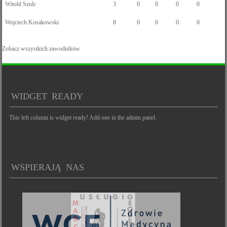
Witold Szulc
3
0
0
0
0
Wojciech Kosakowski
8
0
0
0
0
Zobacz wszystkich zawodników
WIDGET READY
This left column is widget ready! Add one in the admin panel.
WSPIERAJĄ NAS