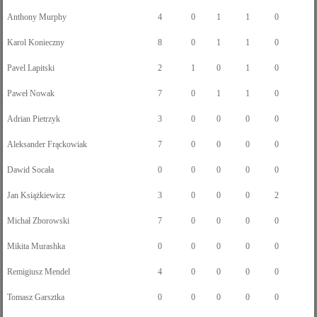
Anthony Murphy
4
0
1
1
0
Karol Konieczny
8
0
1
1
0
Pavel Lapitski
2
1
0
1
0
Paweł Nowak
7
0
1
1
0
Adrian Pietrzyk
3
0
0
0
0
Aleksander Frąckowiak
7
0
0
0
0
Dawid Socała
0
0
0
0
0
Jan Książkiewicz
3
0
0
0
2
Michał Zborowski
7
0
0
0
0
Mikita Murashka
0
0
0
0
0
Remigiusz Mendel
4
0
0
0
0
Tomasz Garsztka
0
0
0
0
0