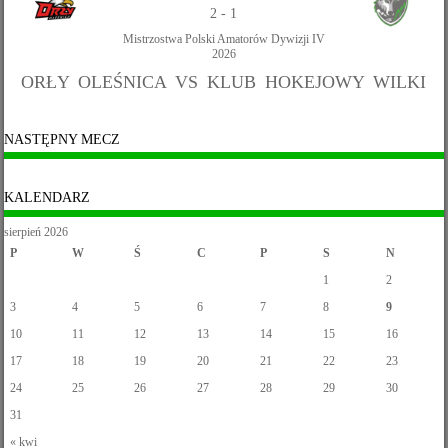
2
-
1
Mistrzostwa Polski Amatorów Dywizji IV
2026
ORŁY OLEŚNICA VS KLUB HOKEJOWY WILKI
NASTĘPNY MECZ
KALENDARZ
sierpień 2026
P
W
Ś
C
P
S
N
1
2
3
4
5
6
7
8
9
10
11
12
13
14
15
16
17
18
19
20
21
22
23
24
25
26
27
28
29
30
31
« kwi