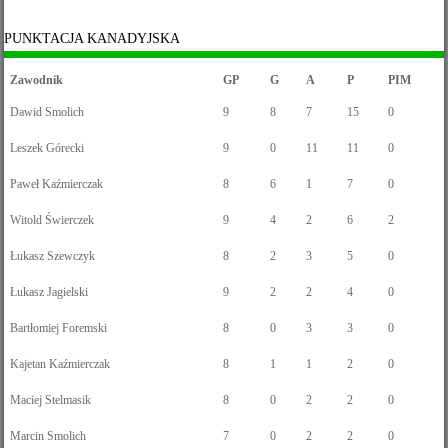
PUNKTACJA KANADYJSKA
Zawodnik
GP
G
A
P
PIM
Dawid Smolich
9
8
7
15
0
Leszek Górecki
9
0
11
11
0
Paweł Kaźmierczak
8
6
1
7
0
Witold Świerczek
9
4
2
6
2
Łukasz Szewczyk
8
2
3
5
0
Łukasz Jagielski
9
2
2
4
0
Bartłomiej Foremski
8
0
3
3
0
Kajetan Kaźmierczak
8
1
1
2
0
Maciej Stelmasik
8
0
2
2
0
Marcin Smolich
7
0
2
2
0