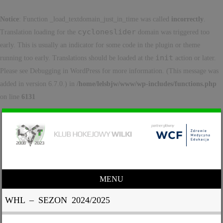
Notice
: Function _load_textdomain_just_in_time was called
incorrectly
.
cycloneslider
Translation loading for the
domain was triggered too
early. This is usually an indicator for some code in the plugin or theme
init
running too early. Translations should be loaded at the
action or later.
Please see
Debugging in WordPress
for more information. (This message was
added in version 6.7.0.) in
/home/lelsbjw/www/wp-includes/functions.php
on line
6131
MENU
Skip to content
WHL – SEZON 2024/2025