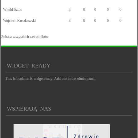
Witold Szulc
3
0
0
0
0
Wojciech Kosakowski
8
0
0
0
0
Zobacz wszystkich zawodników
WIDGET READY
This left column is widget ready! Add one in the admin panel.
WSPIERAJĄ NAS