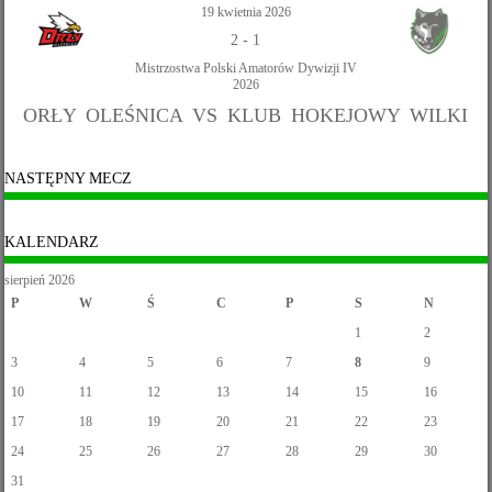
19 kwietnia 2026
2
-
1
Mistrzostwa Polski Amatorów Dywizji IV
2026
ORŁY OLEŚNICA VS KLUB HOKEJOWY WILKI
NASTĘPNY MECZ
KALENDARZ
sierpień 2026
P
W
Ś
C
P
S
N
1
2
3
4
5
6
7
8
9
10
11
12
13
14
15
16
17
18
19
20
21
22
23
24
25
26
27
28
29
30
31