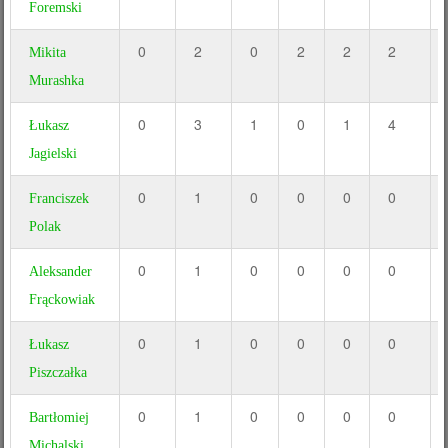
Foremski
0
2
0
2
2
2
Mikita
Murashka
0
3
1
0
1
4
Łukasz
Jagielski
0
1
0
0
0
0
Franciszek
Polak
0
1
0
0
0
0
Aleksander
Frąckowiak
0
1
0
0
0
0
Łukasz
Piszczałka
0
1
0
0
0
0
Bartłomiej
Michalski