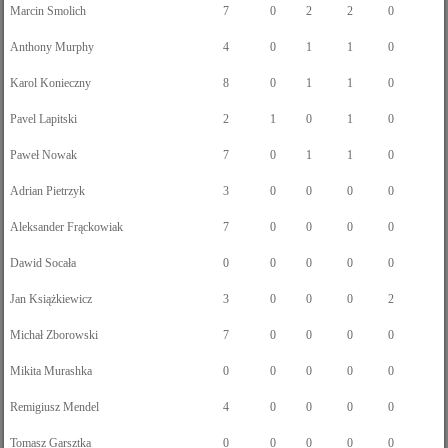
Marcin Smolich
7
0
2
2
0
Anthony Murphy
4
0
1
1
0
Karol Konieczny
8
0
1
1
0
Pavel Lapitski
2
1
0
1
0
Paweł Nowak
7
0
1
1
0
Adrian Pietrzyk
3
0
0
0
0
Aleksander Frąckowiak
7
0
0
0
0
Dawid Socała
0
0
0
0
0
Jan Książkiewicz
3
0
0
0
2
Michał Zborowski
7
0
0
0
0
Mikita Murashka
0
0
0
0
0
Remigiusz Mendel
4
0
0
0
0
Tomasz Garsztka
0
0
0
0
0