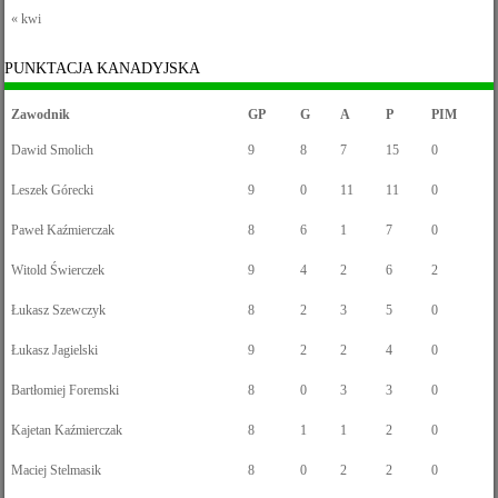
« kwi
PUNKTACJA KANADYJSKA
Zawodnik
GP
G
A
P
PIM
Dawid Smolich
9
8
7
15
0
Leszek Górecki
9
0
11
11
0
Paweł Kaźmierczak
8
6
1
7
0
Witold Świerczek
9
4
2
6
2
Łukasz Szewczyk
8
2
3
5
0
Łukasz Jagielski
9
2
2
4
0
Bartłomiej Foremski
8
0
3
3
0
Kajetan Kaźmierczak
8
1
1
2
0
Maciej Stelmasik
8
0
2
2
0