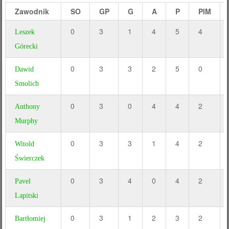
Zawodnik
SO
GP
G
A
P
PIM
0
3
1
4
5
4
Leszek
Górecki
0
3
3
2
5
0
Dawid
Smolich
0
3
0
4
4
2
Anthony
Murphy
0
3
3
1
4
2
Witold
Świerczek
0
3
4
0
4
2
Pavel
Lapitski
0
3
1
2
3
2
Bartłomiej