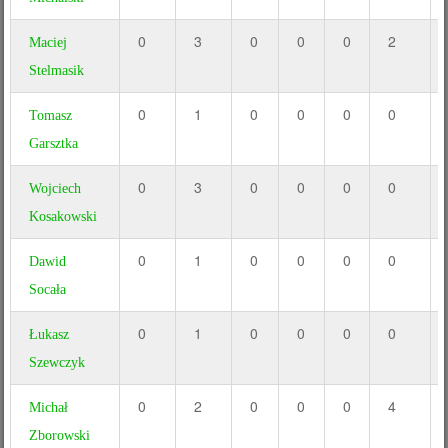
0
3
0
0
0
2
Maciej
Stelmasik
0
1
0
0
0
0
Tomasz
Garsztka
0
3
0
0
0
0
Wojciech
Kosakowski
0
1
0
0
0
0
Dawid
Socała
0
1
0
0
0
0
Łukasz
Szewczyk
0
2
0
0
0
4
Michał
Zborowski