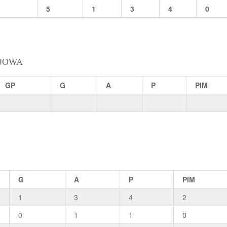
5
1
3
4
0
JOWA
GP
G
A
P
PIM
G
A
P
PIM
1
3
4
2
0
1
1
0