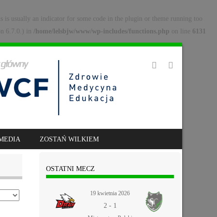
s is usually an indicator for some code in the plugin or theme running too
n 6.7.0.) in
/home/lelsbjw/www/wp-includes/functions.php
on line
6131
MEDIA
ZOSTAŃ WILKIEM
OSTATNI MECZ
19 kwietnia 2026
2
-
1