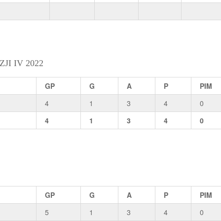
I IV 2022
GP
G
A
P
PIM
4
1
3
4
0
4
1
3
4
0
GP
G
A
P
PIM
5
1
3
4
0