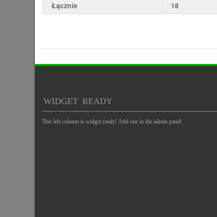
Łącznie
18
WIDGET READY
This left column is widget ready! Add one in the admin panel.