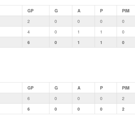
GP
G
A
P
PIM
2
0
0
0
0
4
0
1
1
0
6
0
1
1
0
GP
G
A
P
PIM
6
0
0
0
2
6
0
0
0
2