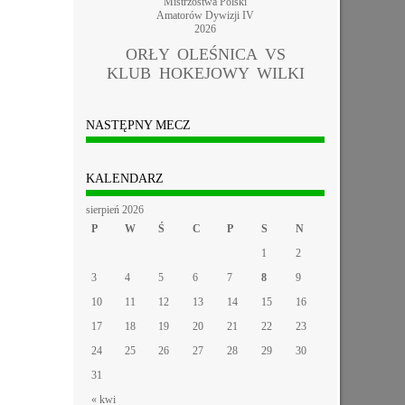
Mistrzostwa Polski
Amatorów Dywizji IV
2026
ORŁY OLEŚNICA VS
KLUB HOKEJOWY WILKI
NASTĘPNY MECZ
KALENDARZ
sierpień 2026
P
W
Ś
C
P
S
N
1
2
3
4
5
6
7
8
9
10
11
12
13
14
15
16
17
18
19
20
21
22
23
24
25
26
27
28
29
30
31
« kwi