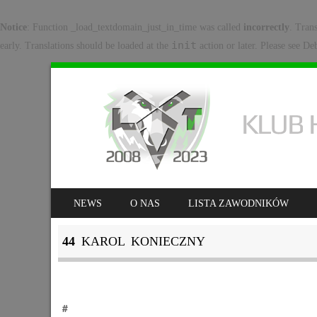
Notice
: Function _load_textdomain_just_in_time was called
incorrectly
. Tran
init
early. Translations should be loaded at the
action or later. Please see
Deb
SKIP TO CONTENT
NEWS
O NAS
LISTA ZAWODNIKÓW
MENU
44
KAROL KONIECZNY
#