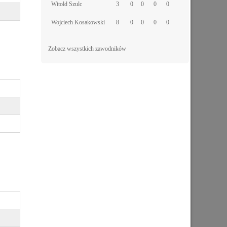
Witold Szulc
3
0
0
0
0
Wojciech Kosakowski
8
0
0
0
0
Zobacz wszystkich zawodników