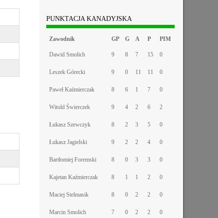
PUNKTACJA KANADYJSKA
Zawodnik
GP
G
A
P
PIM
Dawid Smolich
9
8
7
15
0
Leszek Górecki
9
0
11
11
0
Paweł Kaźmierczak
8
6
1
7
0
Witold Świerczek
9
4
2
6
2
Łukasz Szewczyk
8
2
3
5
0
Łukasz Jagielski
9
2
2
4
0
Bartłomiej Foremski
8
0
3
3
0
Kajetan Kaźmierczak
8
1
1
2
0
Maciej Stelmasik
8
0
2
2
0
Marcin Smolich
7
0
2
2
0