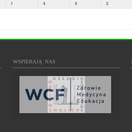
1
4
5
2
WSPIERAJĄ NAS