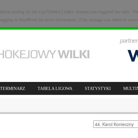
cycloneslider
slation loading for the
domain was triggered too early. Thi
ugging in WordPress
for more information. (This message was added in versio
TERMINARZ
TABELA LIGOWA
STATYSTYKI
MULTI