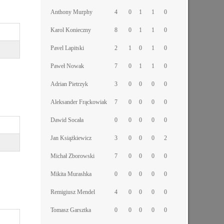
Anthony Murphy
4
0
1
1
0
Karol Konieczny
8
0
1
1
0
Pavel Lapitski
2
1
0
1
0
Paweł Nowak
7
0
1
1
0
Adrian Pietrzyk
3
0
0
0
0
Aleksander Frąckowiak
7
0
0
0
0
Dawid Socała
0
0
0
0
0
Jan Książkiewicz
3
0
0
0
2
Michał Zborowski
7
0
0
0
0
Mikita Murashka
0
0
0
0
0
Remigiusz Mendel
4
0
0
0
0
Tomasz Garsztka
0
0
0
0
0