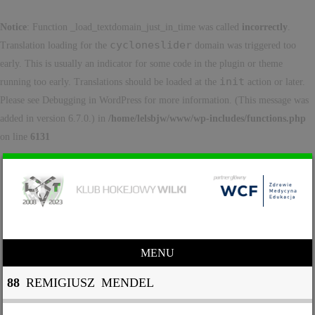
Notice
: Function _load_textdomain_just_in_time was called
incorrectly
.
cycloneslider
Translation loading for the
domain was triggered too
early. This is usually an indicator for some code in the plugin or theme
init
running too early. Translations should be loaded at the
action or later.
Please see
Debugging in WordPress
for more information. (This message was
added in version 6.7.0.) in
/home/lelsbjw/www/wp-includes/functions.php
on line
6131
MENU
Skip to content
88
REMIGIUSZ MENDEL