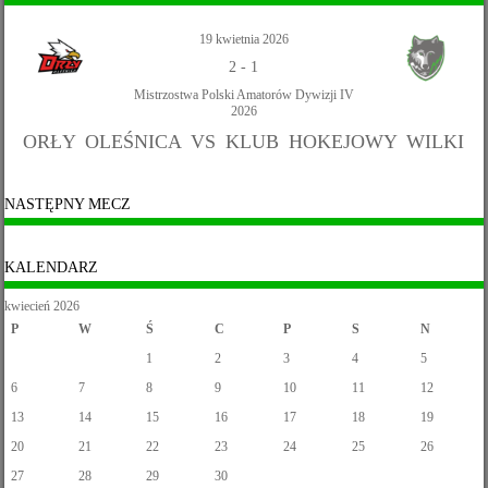
19 kwietnia 2026
2
-
1
Mistrzostwa Polski Amatorów Dywizji IV
2026
ORŁY OLEŚNICA VS KLUB HOKEJOWY WILKI
NASTĘPNY MECZ
KALENDARZ
kwiecień 2026
P
W
Ś
C
P
S
N
1
2
3
4
5
6
7
8
9
10
11
12
13
14
15
16
17
18
19
20
21
22
23
24
25
26
27
28
29
30