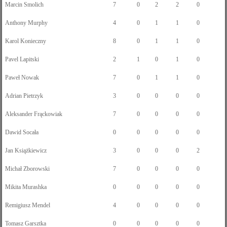
Marcin Smolich
7
0
2
2
0
Anthony Murphy
4
0
1
1
0
Karol Konieczny
8
0
1
1
0
Pavel Lapitski
2
1
0
1
0
Paweł Nowak
7
0
1
1
0
Adrian Pietrzyk
3
0
0
0
0
Aleksander Frąckowiak
7
0
0
0
0
Dawid Socała
0
0
0
0
0
Jan Książkiewicz
3
0
0
0
2
Michał Zborowski
7
0
0
0
0
Mikita Murashka
0
0
0
0
0
Remigiusz Mendel
4
0
0
0
0
Tomasz Garsztka
0
0
0
0
0