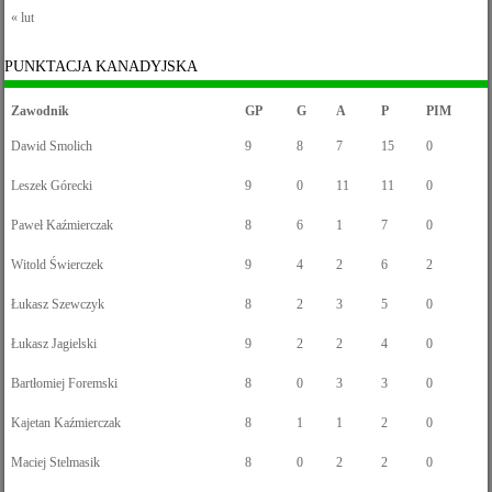
« lut
PUNKTACJA KANADYJSKA
Zawodnik
GP
G
A
P
PIM
Dawid Smolich
9
8
7
15
0
Leszek Górecki
9
0
11
11
0
Paweł Kaźmierczak
8
6
1
7
0
Witold Świerczek
9
4
2
6
2
Łukasz Szewczyk
8
2
3
5
0
Łukasz Jagielski
9
2
2
4
0
Bartłomiej Foremski
8
0
3
3
0
Kajetan Kaźmierczak
8
1
1
2
0
Maciej Stelmasik
8
0
2
2
0