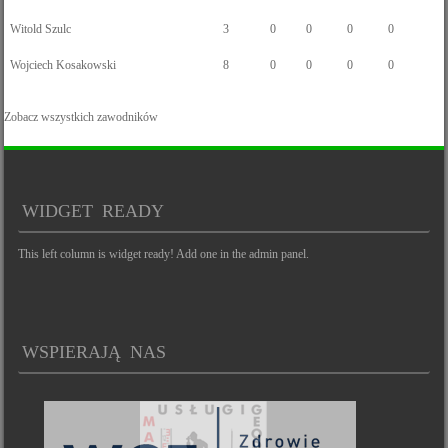
Witold Szulc
3
0
0
0
0
Wojciech Kosakowski
8
0
0
0
0
Zobacz wszystkich zawodników
WIDGET READY
This left column is widget ready! Add one in the admin panel.
WSPIERAJĄ NAS