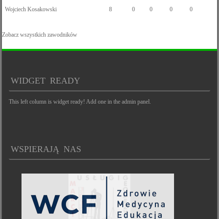
Wojciech Kosakowski
8
0
0
0
0
Zobacz wszystkich zawodników
WIDGET READY
This left column is widget ready! Add one in the admin panel.
WSPIERAJĄ NAS