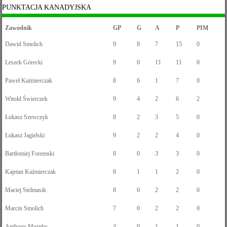
PUNKTACJA KANADYJSKA
Zawodnik
GP
G
A
P
PIM
Dawid Smolich
9
8
7
15
0
Leszek Górecki
9
0
11
11
0
Paweł Kaźmierczak
8
6
1
7
0
Witold Świerczek
9
4
2
6
2
Łukasz Szewczyk
8
2
3
5
0
Łukasz Jagielski
9
2
2
4
0
Bartłomiej Foremski
8
0
3
3
0
Kajetan Kaźmierczak
8
1
1
2
0
Maciej Stelmasik
8
0
2
2
0
Marcin Smolich
7
0
2
2
0
Anthony Murphy
4
0
1
1
0