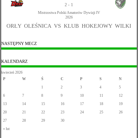
2
-
1
Mistrzostwa Polski Amatorów Dywizji IV
2026
ORŁY OLEŚNICA VS KLUB HOKEJOWY WILKI
NASTĘPNY MECZ
KALENDARZ
kwiecień 2026
P
W
Ś
C
P
S
N
1
2
3
4
5
6
7
8
9
10
11
12
13
14
15
16
17
18
19
20
21
22
23
24
25
26
27
28
29
30
« lut