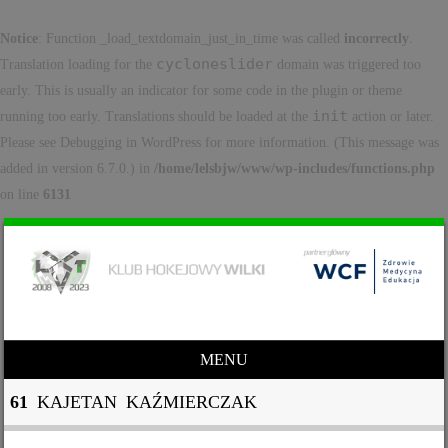
Notice
: Function _load_textdomain_just_in_time was called
incorrectly
.
cycloneslider
Translation loading for the
domain was triggered too
early. This is usually an indicator for some code in the plugin or theme
init
running too early. Translations should be loaded at the
action or later.
Please see
Debugging in WordPress
for more information. (This message was
added in version 6.7.0.) in
/home/lelsbjw/www/wp-includes/functions.php
on line
6131
MENU
Skip to content
61
KAJETAN KAŹMIERCZAK