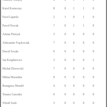
Karol Konieczny
8
0
1
1
0
Pavel Lapitski
2
1
0
1
0
Paweł Nowak
7
0
1
1
0
Adrian Pietrzyk
3
0
0
0
0
Aleksander Frąckowiak
7
0
0
0
0
Dawid Socała
0
0
0
0
0
Jan Książkiewicz
3
0
0
0
2
Michał Zborowski
7
0
0
0
0
Mikita Murashka
0
0
0
0
0
Remigiusz Mendel
4
0
0
0
0
Tomasz Garsztka
0
0
0
0
0
Witold Szulc
3
0
0
0
0