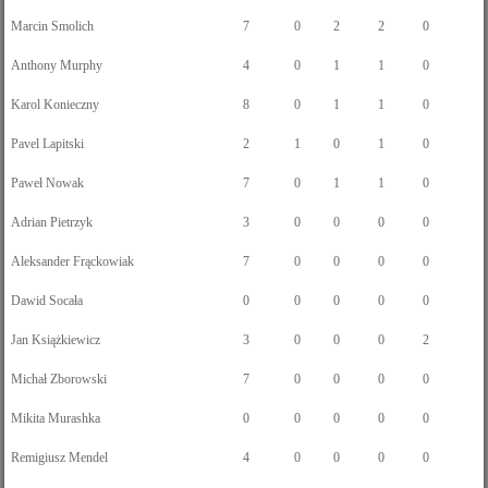
Marcin Smolich
7
0
2
2
0
Anthony Murphy
4
0
1
1
0
Karol Konieczny
8
0
1
1
0
Pavel Lapitski
2
1
0
1
0
Paweł Nowak
7
0
1
1
0
Adrian Pietrzyk
3
0
0
0
0
Aleksander Frąckowiak
7
0
0
0
0
Dawid Socała
0
0
0
0
0
Jan Książkiewicz
3
0
0
0
2
Michał Zborowski
7
0
0
0
0
Mikita Murashka
0
0
0
0
0
Remigiusz Mendel
4
0
0
0
0