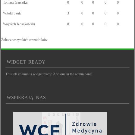
Tomasz Garsztka
0
0
0
0
0
Witold Szulc
3
0
0
0
0
Wojciech Kosakowski
8
0
0
0
0
Zobacz wszystkich zawodników
WIDGET READY
This left column is widget ready! Add one in the admin panel.
WSPIERAJĄ NAS