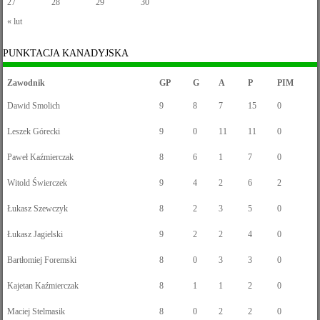
27
28
29
30
« lut
PUNKTACJA KANADYJSKA
Zawodnik
GP
G
A
P
PIM
Dawid Smolich
9
8
7
15
0
Leszek Górecki
9
0
11
11
0
Paweł Kaźmierczak
8
6
1
7
0
Witold Świerczek
9
4
2
6
2
Łukasz Szewczyk
8
2
3
5
0
Łukasz Jagielski
9
2
2
4
0
Bartłomiej Foremski
8
0
3
3
0
Kajetan Kaźmierczak
8
1
1
2
0
Maciej Stelmasik
8
0
2
2
0