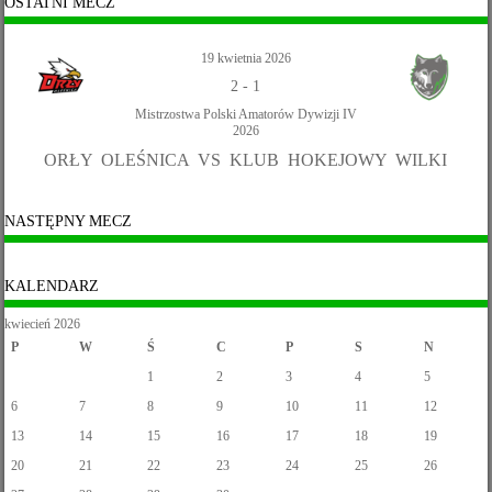
OSTATNI MECZ
19 kwietnia 2026
2
-
1
Mistrzostwa Polski Amatorów Dywizji IV
2026
ORŁY OLEŚNICA VS KLUB HOKEJOWY WILKI
NASTĘPNY MECZ
KALENDARZ
kwiecień 2026
P
W
Ś
C
P
S
N
1
2
3
4
5
6
7
8
9
10
11
12
13
14
15
16
17
18
19
20
21
22
23
24
25
26