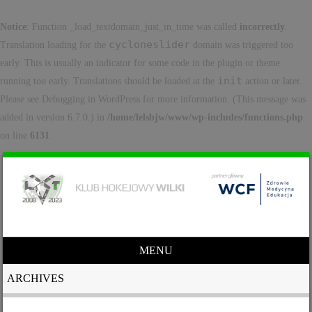
Notice
: Function _load_textdomain_just_in_time was called
incorrectly
.
cycloneslider
Translation loading for the
domain was triggered too
early. This is usually an indicator for some code in the plugin or theme
init
running too early. Translations should be loaded at the
action or later.
Please see
Debugging in WordPress
for more information. (This message was
added in version 6.7.0.) in
/home/lelsbjw/www/wp-includes/functions.php
on line
6131
MENU
Skip to content
ARCHIVES